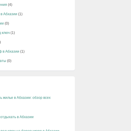
ения
(4)
 в Абхазии
(1)
ии
(0)
д ключ
(1)
)
ф в Абхазии
(1)
аты
(0)
ь жилье в Абхазии: обзор всех
 отдыхать в Абхазии