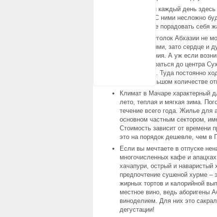
Мачара
Практически каждый день здесь
населения. С ними несложно буде
Сухум
не на отдыхе порадовать себя ж
Этот тихий уголок Абхазии не 
Цандрипш
развлечениями, зато сердце и д
умиротворения. А уж если возн
Гулрыпш
минуты добраться до центра Сух
ограничений. Туда постоянно хо
Нижняя Эшера
можно в большом количестве от
Климат в Мачаре характерный д
лето, теплая и мягкая зима. Пог
течение всего года. Жилье для 
основном частным сектором, им
Стоимость зависит от времени п
это на порядок дешевле, чем в 
Если вы мечтаете в отпуске нен
многочисленных кафе и апацхах
хачапури, острый и наваристый 
предпочтение сушеной хурме – э
жирных тортов и калорийной вып
местное вино, ведь аборигены 
виноделием. Для них это сакрал
дегустации!