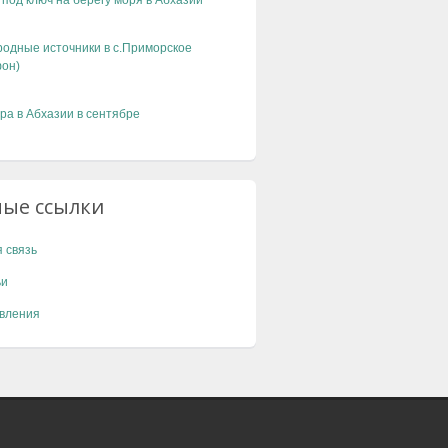
 под ключ на берегу моря в Абхазии
одные источники в с.Приморское
он)
ра в Абхазии в сентябре
ные ссылки
 связь
ьи
вления