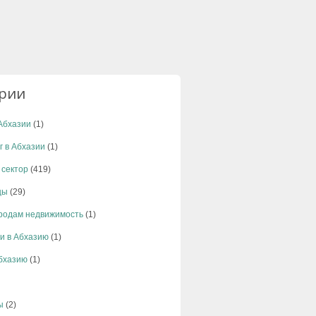
ории
Абхазии
(1)
г в Абхазии
(1)
 сектор
(419)
цы
(29)
родам недвижимость
(1)
и в Абхазию
(1)
Абхазию
(1)
ы
(2)