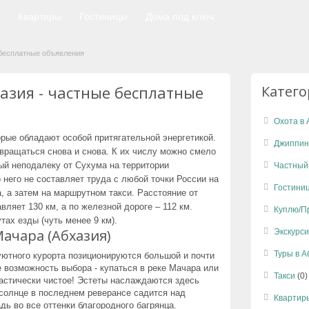
Квартиры
Гостиницы
Дома под ключ
 бесплатные объявления
азия - частные бесплатные
Катег
Охота в 
орые обладают особой притягательной энергетикой.
Джиппин
вращаться снова и снова. К их числу можно смело
ый неподалеку от Сухума на территории
Частный
 него не составляет труда с любой точки России на
Гостини
, а затем на маршрутном такси. Расстояние от
ляет 130 км, а по железной дороге – 112 км.
Куплю/П
тах езды (чуть менее 9 км).
ачара (Абхазия)
Экскурси
Туры в 
уютного курорта позиционируются большой и почти
е возможность выбора - купаться в реке Мачара или
Такси
(0)
тастически чистое! Эстеты наслаждаются здесь
 солнце в последнем реверансе садится над
Квартир
ь во все оттенки благородного багрянца.