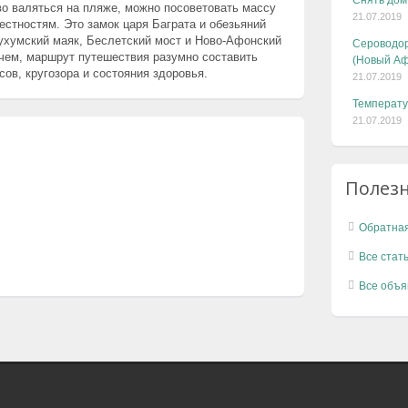
Снять дом
о валяться на пляже, можно посоветовать массу
21.07.2019
естностям. Это замок царя Баграта и обезьяний
Сухумский маяк, Беслетский мост и Ново-Афонский
Сероводор
очем, маршрут путешествия разумно составить
(Новый Аф
сов, кругозора и состояния здоровья.
21.07.2019
Температу
21.07.2019
Полез
Обратная
Все стат
Все объя