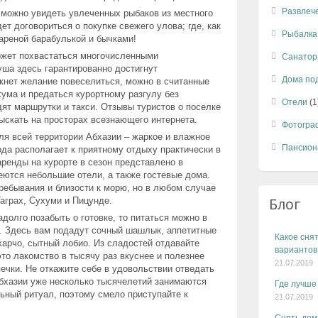
Развлеч
 можно увидеть увлеченных рыбаков из местного
т договориться о покупке свежего улова; где, как
Рыбалка
ареной барабулькой и бычками!
может похвастаться многочисленными
Санатор
уша здесь гарантированно достигнут
Дома по
икнет желание повеселиться, можно в считанные
ума и предаться курортному разгулу без
Отели
(1
дят маршрутки и такси. Отзывы туристов о поселке
ыскать на просторах всезнающего интернета.
Фотогра
ля всей территории Абхазии – жаркое и влажное
Пансион
ода располагает к приятному отдыху практически в
аренды на курорте в сезон представлено в
еются небольшие отели, а также гостевые дома.
ребывания и близости к морю, но в любом случае
Блог
Гаграх, Сухуми и Пицунде.
адолго позабыть о готовке, то питаться можно в
. Здесь вам подадут сочный шашлык, аппетитные
Какое снят
харчо, сытный лобио. Из сладостей отдавайте
вариантов
то лакомство в тысячу раз вкуснее и полезнее
21.07.2019
ечки. Не откажите себе в удовольствии отведать
Абхазии уже несколько тысячелетий занимаются
Где лучше
ьный ритуал, поэтому смело приступайте к
21.07.2019