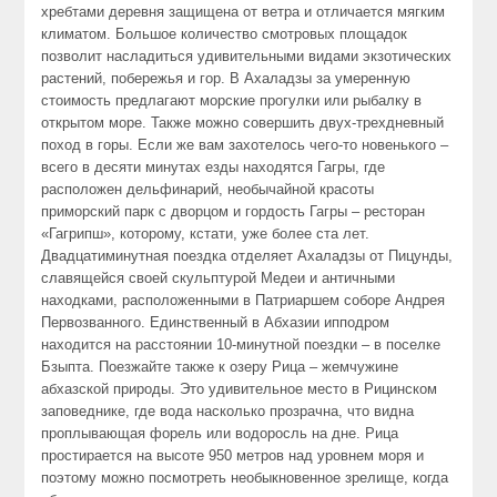
хребтами деревня защищена от ветра и отличается мягким
климатом. Большое количество смотровых площадок
позволит насладиться удивительными видами экзотических
растений, побережья и гор. В Ахаладзы за умеренную
стоимость предлагают морские прогулки или рыбалку в
открытом море. Также можно совершить двух-трехдневный
поход в горы. Если же вам захотелось чего-то новенького –
всего в десяти минутах езды находятся Гагры, где
расположен дельфинарий, необычайной красоты
приморский парк с дворцом и гордость Гагры – ресторан
«Гагрипш», которому, кстати, уже более ста лет.
Двадцатиминутная поездка отделяет Ахаладзы от Пицунды,
славящейся своей скульптурой Медеи и античными
находками, расположенными в Патриаршем соборе Андрея
Первозванного. Единственный в Абхазии ипподром
находится на расстоянии 10-минутной поездки – в поселке
Бзыпта. Поезжайте также к озеру Рица – жемчужине
абхазской природы. Это удивительное место в Рицинском
заповеднике, где вода насколько прозрачна, что видна
проплывающая форель или водоросль на дне. Рица
простирается на высоте 950 метров над уровнем моря и
поэтому можно посмотреть необыкновенное зрелище, когда