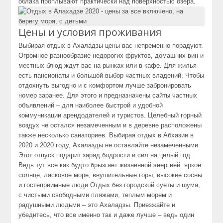
облака проплывают практически над поверхностью озера.
Цены и условия проживания
Выбирая отдых в Ахаладзы цены вас непременно порадуют.
Огромное разнообразие недорогих фруктов, домашних вин и
местных блюд ждут вас на рынках или в кафе. Для жилья
есть пансионаты и большой выбор частных владений. Чтобы
отдохнуть выгодно и с комфортом лучше забронировать
номер заранее. Для этого и предназначены сайты частных
объявлений – для наиболее быстрой и удобной
коммуникации арендодателей и туристов. Целебный горный
воздух не остался незамеченным и в деревне расположены
также несколько санаториев. Выбирая отдых в Абхазии в
2020 и 2020 году, Ахалазды не оставляйте незамеченными.
Этот отпуск подарит заряд бодрости и сил на целый год.
Ведь тут все как будто брызгает жизненной энергией: яркое
солнце, ласковое море, внушительные горы, высокие сосны
и гостеприимные люди Отдых без городской суеты и шума,
с чистыми свободными пляжами, теплым морем и
радушными людьми – это Ахаладзы. Приезжайте и
убедитесь, что все именно так и даже лучше – ведь один