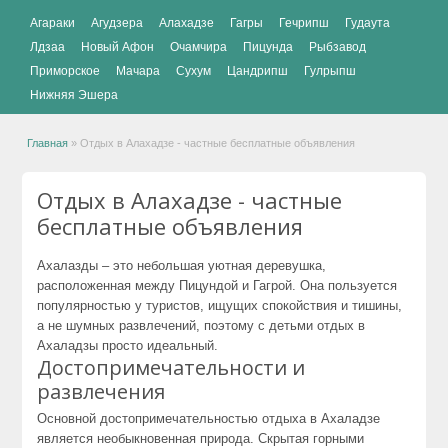
Агараки
Агудзера
Алахадзе
Гагры
Гечрипш
Гудаута
Лдзаа
Новый Афон
Очамчира
Пицунда
Рыбзавод
Приморское
Мачара
Сухум
Цандрипш
Гулрыпш
Нижняя Эшера
Главная
»
Отдых в Алахадзе - частные бесплатные объявления
Отдых в Алахадзе - частные
бесплатные объявления
Ахалазды – это небольшая уютная деревушка,
расположенная между Пицундой и Гагрой. Она пользуется
популярностью у туристов, ищущих спокойствия и тишины,
а не шумных развлечений, поэтому с детьми отдых в
Ахаладзы просто идеальный.
Достопримечательности и
развлечения
Основной достопримечательностью отдыха в Ахаладзе
является необыкновенная природа. Скрытая горными