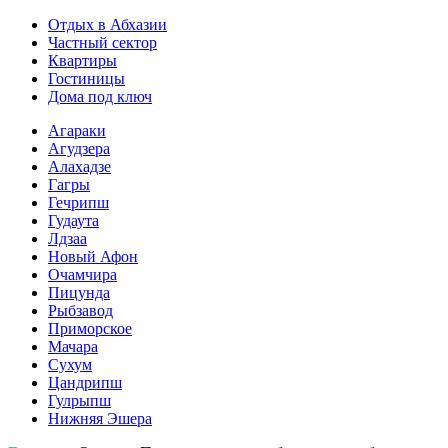
Отдых в Абхазии
Частный сектор
Квартиры
Гостиницы
Дома под ключ
Агараки
Агудзера
Алахадзе
Гагры
Гечрипш
Гудаута
Лдзаа
Новый Афон
Очамчира
Пицунда
Рыбзавод
Приморское
Мачара
Сухум
Цандрипш
Гулрыпш
Нижняя Эшера