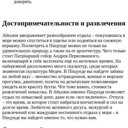
доверять.
Достопримечательности и развлечения
Абхазия завораживает разнообразием отдыха – покупавшись в
море можно спуститься в ущелье или подняться на снежную
вершину. Посмотреть в Пицунде можно не только на
удивительную природу, а также на ее архитектуру. Чего только
стоит Патриарший собор Андрея Первозванного,
включающий в себя экспонаты еще из античных времен. На
набережной расположено много скульптур, среди которых
знаменитая скульптура Медеи. В Пицунде вы найдете забавы
на любой вкус – множество аттракционов, конные и морские
прогулки, джиппинг, полеты на дельтаплане позволяющие
увидеть всю красоту бухты. Что тоже важно, стоимость
развлечений невысока. В Абхазии именно Пицунда позволяет
отдых по невысокой цене, даже если «все включено». Отпуск
– это время, за которое стоит набраться впечатлений и сил на
долгое время. Любители активного досуга, экскурсий и
развлечений или жаждущие неспешного отдыха у моря – в
Пицунде вы найдете именно то, что нужно вам.