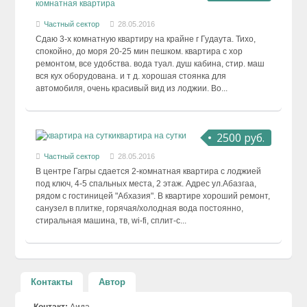
комнатная квартира
Частный сектор
28.05.2016
Сдаю 3-х комнатную квартиру на крайне г Гудаута. Тихо,
спокойно, до моря 20-25 мин пешком. квартира с хор
ремонтом, все удобства. вода туал. душ кабина, стир. маш
вся кух оборудована. и т д. хорошая стоянка для
автомобиля, очень красивый вид из лоджии. Во...
2500 руб.
квартира на сутки
Частный сектор
28.05.2016
В центре Гагры сдается 2-комнатная квартира с лоджией
под ключ, 4-5 спальных места, 2 этаж. Адрес ул.Абазгаа,
рядом с гостиницей "Абхазия". В квартире хороший ремонт,
санузел в плитке, горячая/холодная вода постоянно,
стиральная машина, тв, wi-fi, сплит-с...
Контакты
Автор
Контакт:
Аида