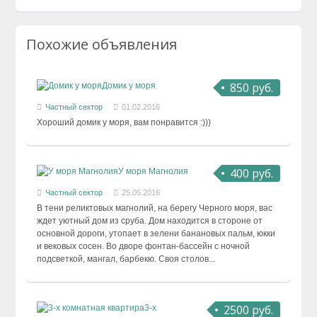
Похожие объявления
850 руб.
Домик у моря
Частный сектор
01.02.2016
Хороший домик у моря, вам понравится :)))
400 руб.
У моря Магнолия
Частный сектор
25.05.2016
В тени реликтовых магнолий, на берегу Черного моря, вас
ждет уютный дом из сруба. Дом находится в стороне от
основной дороги, утопает в зелени банановых пальм, юкки
и вековых сосен. Во дворе фонтан-бассейн с ночной
подсветкой, мангал, барбекю. Своя столов...
2500 руб.
3-х