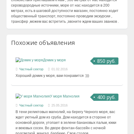
сероводородные источники, море от нас находится в 200
метрах, есть в шаговой доступности магазин, постоянно ходит
общественный транспорт, постоянно проводим экскурсии ,
трансфер ,можем вас встретить ,звоните ждем ваших званков .
Похожие объявления
850 руб.
Домик у моря
Частный сектор
01.02.2016
Хороший домик у моря, вам понравится :)))
400 руб.
У моря Магнолия
Частный сектор
25.05.2016
В тени реликтовых магнолий, на берегу Черного моря, вас
ждет уютный дом из сруба. Дом находится в стороне от
основной дороги, утопает в зелени банановых пальм, юкки
и вековых сосен. Во дворе фонтан-бассейн с ночной
подсветкой, мангал, барбекю. Своя столов...