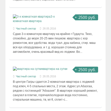
2500 руб.
3-х
комнатная квартира
Частный сектор
28.05.2016
Сдаю 3-х комнатную квартиру на крайне г Гудаута. Тихо,
спокойно, до моря 20-25 мин пешком. квартира с хор
ремонтом, все удобства. вода туал. душ кабина, стир. маш
вся кух оборудована. и т д. хорошая стоянка для
автомобиля, очень красивый вид из лоджии. Во...
2500 руб.
квартира на сутки
Частный сектор
28.05.2016
В центре Гагры сдается 2-комнатная квартира с лоджией
под ключ, 4-5 спальных места, 2 этаж. Адрес ул.Абазгаа,
рядом с гостиницей "Абхазия". В квартире хороший ремонт,
санузел в плитке, горячая/холодная вода постоянно,
стиральная машина, тв, wi-fi, сплит-с...