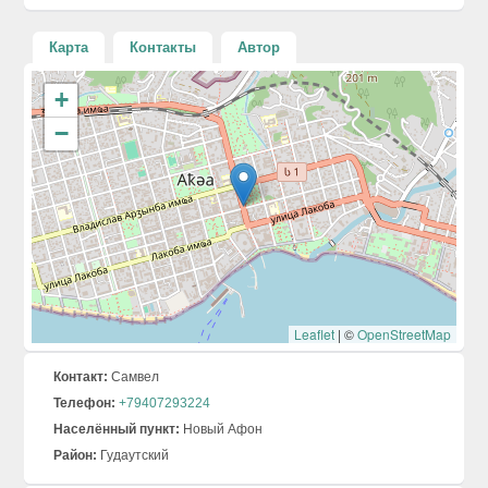
Карта
Контакты
Автор
+
−
Leaflet
|
©
OpenStreetMap
Контакт:
Самвел
Телефон:
+79407293224
Населённый пункт:
Новый Афон
Район:
Гудаутский