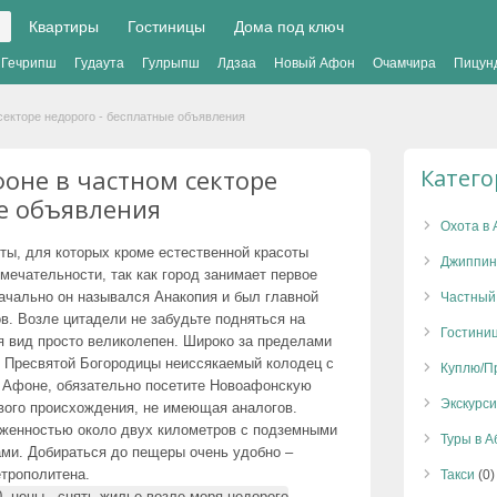
Квартиры
Гостиницы
Дома под ключ
Гечрипш
Гудаута
Гулрыпш
Лдзаа
Новый Афон
Очамчира
Пицун
секторе недорого - бесплатные объявления
оне в частном секторе
Катег
ые объявления
Охота в 
ы, для которых кроме естественной красоты
Джиппин
ечательности, так как город занимает первое
начально он назывался Анакопия и был главной
Частный
в. Возле цитадели не забудьте подняться на
Гостини
 вид просто великолепен. Широко за пределами
 Пресвятой Богородицы неиссякаемый колодец с
Куплю/П
 Афоне, обязательно посетите Новоафонскую
Экскурси
ового происхождения, не имеющая аналогов.
яженностью около двух километров с подземными
Туры в 
ами. Добираться до пещеры очень удобно –
етрополитена.
Такси
(0)