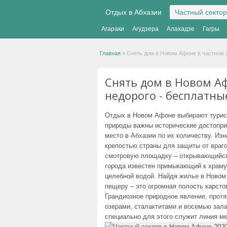
Отдых в Абхазии
Частный сектор
Агараки
Агудзера
Алахадзе
Гагры
Главная
»
Снять дом в Новом Афоне в частном 
Снять дом в Новом Аф
недорого - бесплатн
Отдых в Новом Афоне выбирают турист
природы важны исторические достоприм
место в Абхазии по их количеству. Из
крепостью страны для защиты от враго
смотровую площадку – открывающийся
города известен примыкающий к храму
целебной водой. Найдя жилье в Новом
пещеру – это огромная полость карст
Грандиозное природное явление, прот
озерами, сталактитами и восемью зал
специально для этого служит линия м