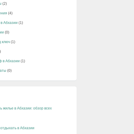
ы
(2)
ения
(4)
 в Абхазии
(1)
ии
(0)
д ключ
(1)
)
ф в Абхазии
(1)
аты
(0)
ь жилье в Абхазии: обзор всех
 отдыхать в Абхазии