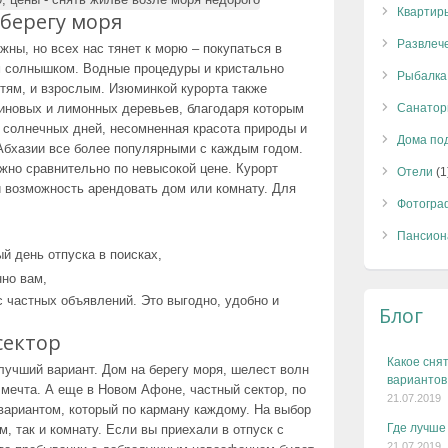
Квартир
 берегу моря
Развлеч
жны, но всех нас тянет к морю – покупаться в
м солнышком. Водные процедуры и кристально
Рыбалка
тям, и взрослым. Изюминкой курорта также
иновых и лимонных деревьев, благодаря которым
Санатор
 солнечных дней, несомненная красота природы и
Дома по
Абхазии все более популярными с каждым годом.
жно сравнительно по невысокой цене. Курорт
Отели
(1
 и возможность арендовать дом или комнату. Для
Фотогра
Пансион
ый день отпуска в поисках,
нно вам,
с частных объявлений. Это выгодно, удобно и
Блог
сектор
Какое снят
лучший вариант. Дом на берегу моря, шелест волн
вариантов
 мечта. А еще в Новом Афоне, частный сектор, по
21.07.2019
вариантом, который по карману каждому. На выбор
Где лучше
, так и комнату. Если вы приехали в отпуск с
21.07.2019