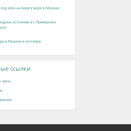
 под ключ на берегу моря в Абхазии
одные источники в с.Приморское
он)
ра в Абхазии в сентябре
ные ссылки
 связь
ьи
вления