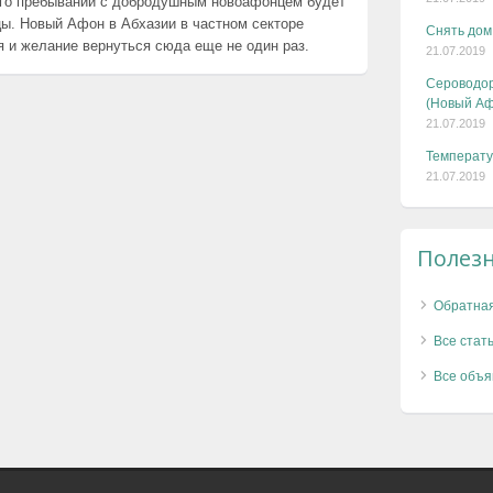
го пребывании с добродушным новоафонцем будет
цы. Новый Афон в Абхазии в частном секторе
Снять дом
 и желание вернуться сюда еще не один раз.
21.07.2019
Сероводор
(Новый Аф
21.07.2019
Температу
21.07.2019
Полез
Обратная
Все стат
Все объя