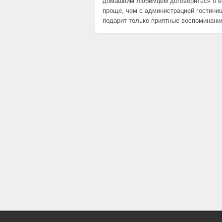
домашним любимцем договориться о е
проще, чем с администрацией гостини
подарит только приятные воспоминания