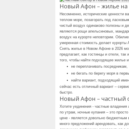
Новый Афон – жилье на
Несомненно, исторические ценности ва
теплом море, позагорать под ласковы
чистый воздух одинаково полезны и де
являются рощи апельсиновых, мандар
воздух на курорте неповторим. Обилие
умеренная стоимость делает курорты 
Снять жилье в Новом Афоне в 2026 мо
предлагает, как гостинцы и отели, так
того, чтобы найти подходящее жилье и
не переплачивать посредникам,
не бегать по берегу моря в перв
найти вариант, подходящий име
сейчас есть отличный вариант – серви
быстро.
Новый Афон – частный 
Хотите уединения - частные владения 
по утрам, ночные купания – это просто
цене - является довольно бюджетным 
много предложений арендовать, как дом