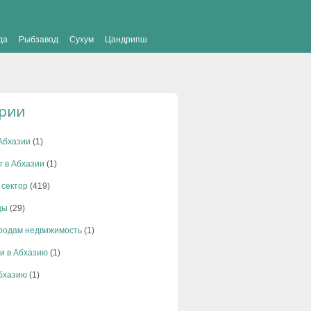
да
Рыбзавод
Сухум
Цандрипш
ории
Абхазии
(1)
г в Абхазии
(1)
 сектор
(419)
цы
(29)
родам недвижимость
(1)
и в Абхазию
(1)
Абхазию
(1)