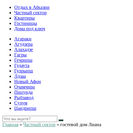
Отдых в Абхазии
Частный сектор
Квартиры
Гостиницы
Дома под ключ
Агараки
Агудзера
Алахадзе
Гагры
Гечрипш
Гудаута
Гулрыпш
Лдзаа
Новый Афон
Очамчира
Пицунда
Рыбзавод
Сухум
Цандрипш
Главная
»
Частный сектор
»
гостевой дом Лиана