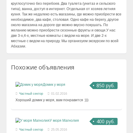
круглосуточно без перебоев. Два туалета (унитаз и сельского
типа), ванна, доступ в интернет. Отдельная от хозяев летняя
кухня. Так же недалеко есть магазины, где можно приобрести все
необходимое, два кафе, столовая. Одно кафе на берегу, другое
около магазина на дороге где можно вкусно покушать. По
желанию можно приобрести сезонные фрукты и овощи.У нас
две 3-х,4-х, местные комнаты с видом на море. И две 2-х
местные с видом на природу. Мы организуем экскурсии по всей
Абхазии.
Похожие объявления
850 руб.
Домик у моря
Частный сектор
01.02.2016
Хороший домик у моря, вам понравится :)))
400 руб.
У моря Магнолия
Частный сектор
25.05.2016