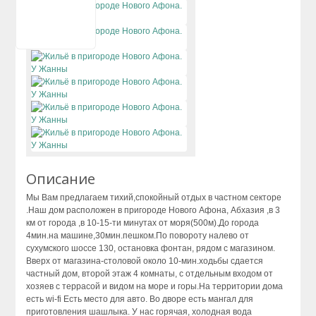
Сухум
Цандрипш
Описание
Мы Вам предлагаем тихий,спокойный отдых в частном секторе
.Наш дом расположен в пригороде Нового Афона, Абхазия ,в 3
км от города ,в 10-15-ти минутах от моря(500м).До города
4мин.на машине,30мин.пешком.По повороту налево от
сухумского шоссе 130, остановка фонтан, рядом с магазином.
Вверх от магазина-столовой около 10-мин.ходьбы сдается
частный дом, второй этаж 4 комнаты, с отдельным входом от
хозяев с террасой и видом на море и горы.На территории дома
есть wi-fi Есть место для авто. Во дворе есть мангал для
приготовления шашлыка. У нас горячая, холодная вода