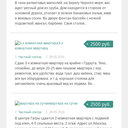
В тени реликтовых магнолий, на берегу Черного моря, вас
ждет уютный дом из сруба. Дом находится в стороне от
основной дороги, утопает в зелени банановых пальм, юкки
и вековых сосен. Во дворе фонтан-бассейн с ночной
подсветкой, мангал, барбекю. Своя столов...
2500 руб.
3-х
комнатная квартира
Частный сектор
28.05.2016
Сдаю 3-х комнатную квартиру на крайне г Гудаута. Тихо,
спокойно, до моря 20-25 мин пешком. квартира с хор
ремонтом, все удобства. вода туал. душ кабина, стир. маш
вся кух оборудована. и т д. хорошая стоянка для
автомобиля, очень красивый вид из лоджии. Во...
2500 руб.
квартира на сутки
Частный сектор
28.05.2016
В центре Гагры сдается 2-комнатная квартира с лоджией
под ключ, 4-5 спальных места, 2 этаж. Адрес ул.Абазгаа,