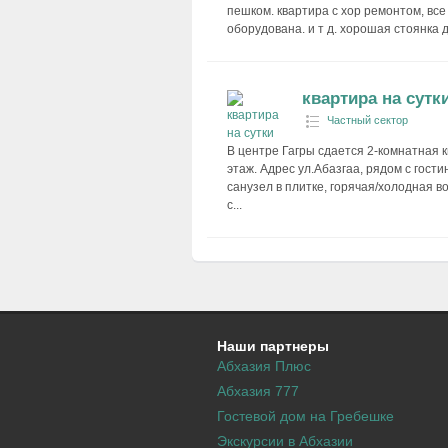
пешком. квартира с хор ремонтом, все 
оборудована. и т д. хорошая стоянка д
квартира на сутк
Частный сектор
В центре Гагры сдается 2-комнатная к
этаж. Адрес ул.Абазгаа, рядом с гост
санузел в плитке, горячая/холодная во
с...
Наши партнеры
Абхазия Плюс
Абхазия 777
Гостевой дом на Гребешке
Экскурсии в Абхазии