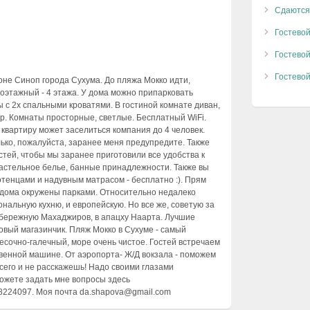
Сдаются
Гостево
Гостево
Гостево
оне Синоп города Сухума. До пляжа Мокко идти,
гоэтажный - 4 этажа. У дома можно припарковать
 с 2х спальными кроватями. В гостиной комнате диван,
р. Комнаты просторные, светлые. Бесплатный WiFi.
квартиру может заселиться компания до 4 человек.
лько, пожалуйста, заранее меня предупредите. Также
тей, чтобы мы заранее приготовили все удобства к
астельное белье, банные принадлежности. Также вы
енцами и надувным матрасом - бесплатно :). Прям
 дома окружены парками. Относительно недалеко
ональную кухню, и европейскую. Но все же, советую за
абережную Махаджиров, в апацху Наарта. Лучшие
овый магазинчик. Пляж Мокко в Сухуме - самый
есочно-галечный, море очень чистое. Гостей встречаем
твенной машине. От аэропорта- Ж/Д вокзала - поможем
всего и не расскажешь! Надо своими глазами
ожете задать мне вопросы здесь
818224097. Моя почта da.shapova@gmail.com