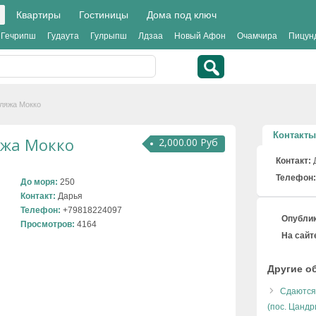
Квартиры
Гостиницы
Дома под ключ
Гечрипш
Гудаута
Гулрыпш
Лдзаа
Новый Афон
Очамчира
Пицун
пляжа Мокко
Контакты
яжа Мокко
2,000.00 Руб
Контакт:
Телефон:
До моря:
250
Контакт:
Дарья
Телефон:
+79818224097
Опублик
Просмотров:
4164
На сайте
Другие о
Сдаются
(пос. Цанд