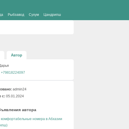
да
Рыбзавод
Сухум
Цандрипш
Автор
Дарья
+79818224097
овано:
admin24
 с:
05.01.2024
бъявления автора
 комфортабельные номера в Абхазии
рипш)