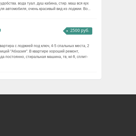
удобства. вода туал. душ кабина, стир. маш вся кух
ля автомобиля, очень красивый вид из лоджии. Во...
и
2500 руб.
вартира с лоджией под ключ, 4-5 спальных места, 2
иницей "Абхазия". В квартире хороший ремонт,
да постоянно, стиральная машина, тв, wi-fi, сплит-