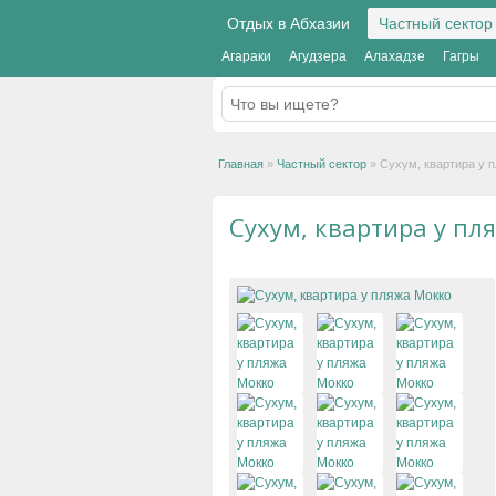
Отдых в Абхазии
Частный сектор
Агараки
Агудзера
Алахадзе
Гагры
Главная
»
Частный сектор
»
Сухум, квартира у 
Сухум, квартира у пл