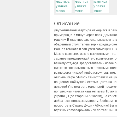
Описание
Двухкомнатная квартира находится в рай
примерно, 5-7 минут через парк. Дом мно
машину. В квартире две спальных комнаты
обеденный стол, телевизор и кондиционе
Ванная комната и сан-узел совмещены. В 
Можно с детьми, можно с животными - то
заранее предупреждайте о количестве гос
вашему отдыху! Предоставляем - новое п
сможете воспользоваться пляжными полот
возле дома никакой инфраструктуры нет,
открыли кафе "Чили" - там готовят и наци
национальной кухней ехать в центр на н
лодочки! У пляжа есть маленький продукт
популярный - места хватает всем! Пляж п
у границы (со стороны Абхазии), на собс
добраться, подскажем дорогу. В общем - 
посмотреть Страну Души - Абхазию! Вы м
https://vk.com/shapovada или по тел.: 89