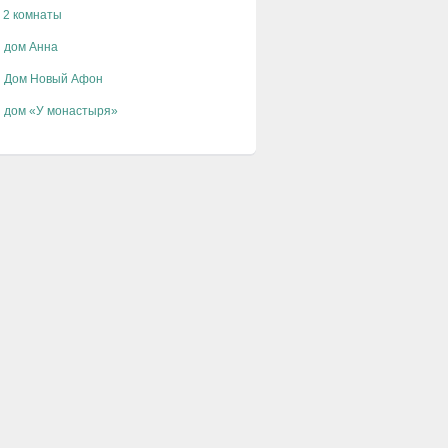
 2 комнаты
й дом Анна
й Дом Новый Афон
й дом «У монастыря»