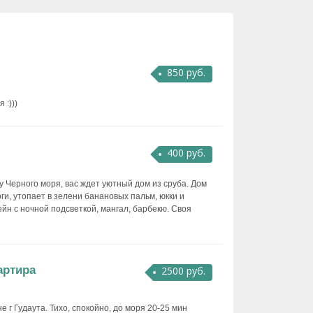
850 руб.
 :)))
400 руб.
у Черного моря, вас ждет уютный дом из сруба. Дом
ги, утопает в зелени банановых пальм, юкки и
йн с ночной подсветкой, мангал, барбекю. Своя
артира
2500 руб.
 г Гудаута. Тихо, спокойно, до моря 20-25 мин