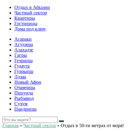
Отдых в Абхазии
Частный сектор
Квартиры
Гостиницы
Дома под ключ
Агараки
Агудзера
Алахадзе
Гагры
Гечрипш
Гудаута
Гулрыпш
Лдзаа
Новый Афон
Очамчира
Пицунда
Рыбзавод
Сухум
Цандрипш
Главная
»
Частный сектор
»
Отдых в 50-ти метрах от моря!