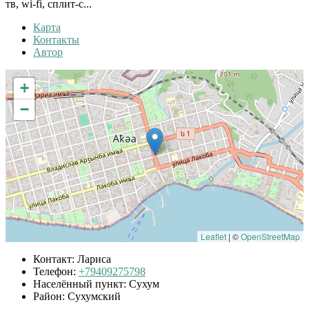
тв, wi-fi, сплит-с...
Карта
Контакты
Автор
+
−
Leaflet
|
©
OpenStreetMap
Контакт:
Лариса
Телефон:
+79409275798
Населённый пункт:
Сухум
Район:
Сухумский