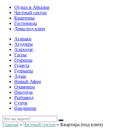
Отдых в Абхазии
Частный сектор
Квартиры
Гостиницы
Дома под ключ
Агараки
Агудзера
Алахадзе
Гагры
Гечрипш
Гудаута
Гулрыпш
Лдзаа
Новый Афон
Очамчира
Пицунда
Рыбзавод
Сухум
Цандрипш
Главная
»
Частный сектор
»
Квартира (под ключ)