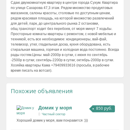
Сдаю двухкомнатную квартиру в центре города Сухум. Квартира
по улице Сахарова 47,3 этаж. Рядом множество продуктовых
магазинов, салоны красоты, столовые по доступным ценам,
рядом красивая площадь, на которой множество развлечений
для детей, парк, до центрального рынка 2 остановки,
общ.транспорт ходит без перебоев, от моря минут 7 ходьбы.
Просторные комнаты квартиры с ремонтом, с новой мебелью и
техникой, есть все необходимое: кондиционеры, вай-фай,
телевизор, утюг, гладильная доска, кухня оборудована, есть
стиральная машина, горячая и холодная вода постоянно. Всегда
рады гостям.Цены: май-2000р в сутки, с июня по сентябрь
-2500р в сутки; сентябрь-2200р в сутки; октябрь-2000р в сутки.
Хозяйка квартиры Кама +79409933616 (просьба, в рабочее
время писать на вотсап).
Похожие объявления
Домик у моря
850 руб.
Частный сектор
Хороший домик у моря, вам понравится :)))