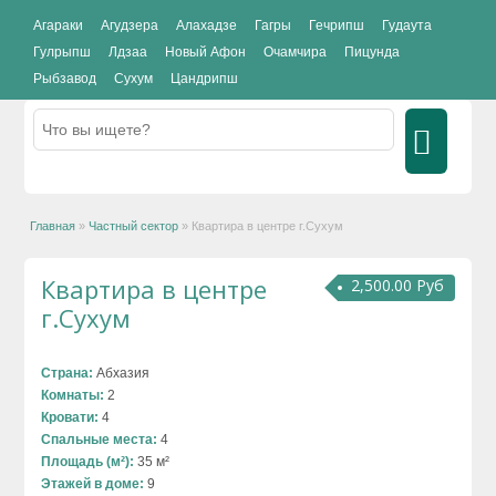
Агараки
Агудзера
Алахадзе
Гагры
Гечрипш
Гудаута
Гулрыпш
Лдзаа
Новый Афон
Очамчира
Пицунда
Рыбзавод
Сухум
Цандрипш
Главная
»
Частный сектор
»
Квартира в центре г.Сухум
Квартира в центре
2,500.00 Руб
г.Сухум
Страна:
Абхазия
Комнаты:
2
Кровати:
4
Спальные места:
4
Площадь (м²):
35 м²
Этажей в доме:
9