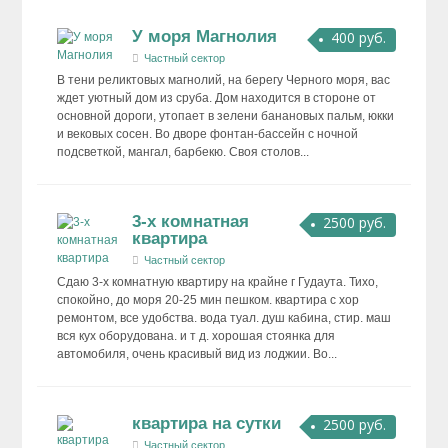
У моря Магнолия
400 руб.
Частный сектор
В тени реликтовых магнолий, на берегу Черного моря, вас
ждет уютный дом из сруба. Дом находится в стороне от
основной дороги, утопает в зелени банановых пальм, юкки
и вековых сосен. Во дворе фонтан-бассейн с ночной
подсветкой, мангал, барбекю. Своя столов...
3-х комнатная
2500 руб.
квартира
Частный сектор
Сдаю 3-х комнатную квартиру на крайне г Гудаута. Тихо,
спокойно, до моря 20-25 мин пешком. квартира с хор
ремонтом, все удобства. вода туал. душ кабина, стир. маш
вся кух оборудована. и т д. хорошая стоянка для
автомобиля, очень красивый вид из лоджии. Во...
квартира на сутки
2500 руб.
Частный сектор