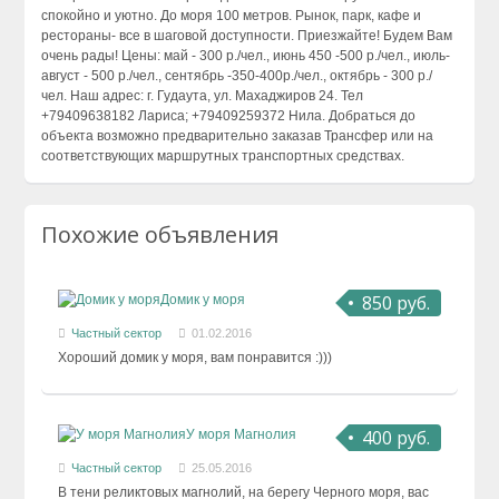
спокойно и уютно. До моря 100 метров. Рынок, парк, кафе и
рестораны- все в шаговой доступности. Приезжайте! Будем Вам
очень рады! Цены: май - 300 р./чел., июнь 450 -500 р./чел., июль-
август - 500 р./чел., сентябрь -350-400р./чел., октябрь - 300 р./
чел. Наш адрес: г. Гудаута, ул. Махаджиров 24. Тел
+79409638182 Лариса; +79409259372 Нила. Добраться до
объекта возможно предварительно заказав Трансфер или на
соответствующих маршрутных транспортных средствах.
Похожие объявления
850 руб.
Домик у моря
Частный сектор
01.02.2016
Хороший домик у моря, вам понравится :)))
400 руб.
У моря Магнолия
Частный сектор
25.05.2016
В тени реликтовых магнолий, на берегу Черного моря, вас