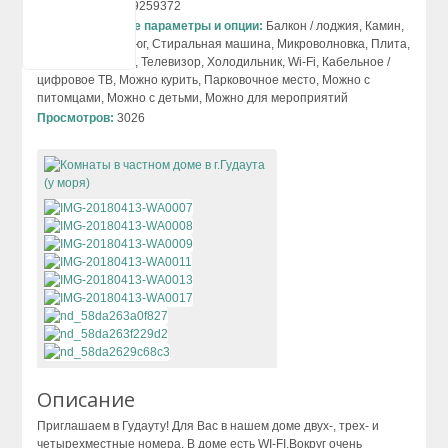
Телефон:
+79409259372
Сухум
Дополнительные параметры и опции:
Балкон / лоджия, Камин,
Кондиционер, Утюг, Стиральная машина, Микроволновка, Плита,
Цандрипш
Бытовая техника, Телевизор, Холодильник, Wi-Fi, Кабельное /
цифровое ТВ, Можно курить, Парковочное место, Можно с
питомцами, Можно с детьми, Можно для мероприятий
Просмотров:
3026
Описание
Приглашаем в Гудауту! Для Вас в нашем доме двух-, трех- и
четырехместные номера. В доме есть WI-FI.Вокруг очень