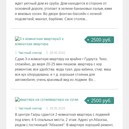
ждет уютный дом из сруба. Дом находится в стороне от
основной дороги, утопает в зелени банановых пальм, юкки
и вековых сосен. Во дворе фонтан-бассейн с ночной
подсветкой, мангал, барбекю. Своя столов...
2500 руб.
3-х
комнатная квартира
Частный сектор
28.05.2016
Сдаю 3-х комнатную квартиру на крайне г Гудаута. Тихо,
спокойно, до моря 20-25 мин пешком. квартира с хор
ремонтом, все удобства. вода туал. душ кабина, стир. маш
вся кух оборудована. и т д. хорошая стоянка для
автомобиля, очень красивый вид из лоджии. Во...
2500 руб.
квартира на сутки
Частный сектор
28.05.2016
В центре Гагры сдается 2-комнатная квартира с лоджией
под ключ, 4-5 спальных места, 2 этаж. Адрес ул.Абазгаа,
рядом с гостиницей "Абхазия". В квартире хороший ремонт,