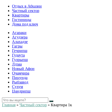
Отдых в Абхазии
Частный сектор
Квартиры
Гостиницы
Дома под ключ
Агараки
Агудзера
Алахадзе
Гагры
Гечрипш
Гудаута
Гулрыпш
Лдзаа
Новый Афон
Очамчира
Пицунда
Рыбзавод
Сухум
Цандрипш
Главная
»
Частный сектор
»
Квартира 1к