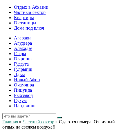
Отдых в Абхазии
Частный сектор
Квартиры
Гостиницы
Дома под ключ
Агараки
Агудзера
Алахадзе
Гагры
Гечрипш
Гудаута
Гулрыпш
Лдзаа
Новый Афон
Очамчира
Пицунда
Рыбзавод
Сухум
Цандрипш
Главная
»
Частный сектор
»
Сдаются номера. Отличный
отдых на свежем воздухе!!