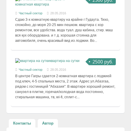
2500 руб.
комнатная квартира
Частный сектор
28.05.2016
Сдаю 3-х комнатную квартиру на крайне г Гудаута. Тихо,
спокойно, до моря 20-25 мин пешком. квартира с хор
ремонтом, все удобства. вода туал. душ кабина, стир. маш
вся кух оборудована. и т д. хорошая стоянка для
автомобиля, очень красивый вид из лоджии. Во...
2500 руб.
квартира на сутки
Частный сектор
28.05.2016
В центре Гагры сдается 2-комнатная квартира с лоджией
под ключ, 4-5 спальных места, 2 этаж. Адрес ул.Абазгаа,
рядом с гостиницей "Абхазия". В квартире хороший ремонт,
санузел в плитке, горячая/холодная вода постоянно,
стиральная машина, тв, wi-fi, сплит-с...
Контакты
Автор