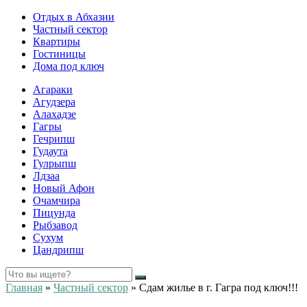
Отдых в Абхазии
Частный сектор
Квартиры
Гостиницы
Дома под ключ
Агараки
Агудзера
Алахадзе
Гагры
Гечрипш
Гудаута
Гулрыпш
Лдзаа
Новый Афон
Очамчира
Пицунда
Рыбзавод
Сухум
Цандрипш
Главная
»
Частный сектор
»
Сдам жилье в г. Гагра под ключ!!!