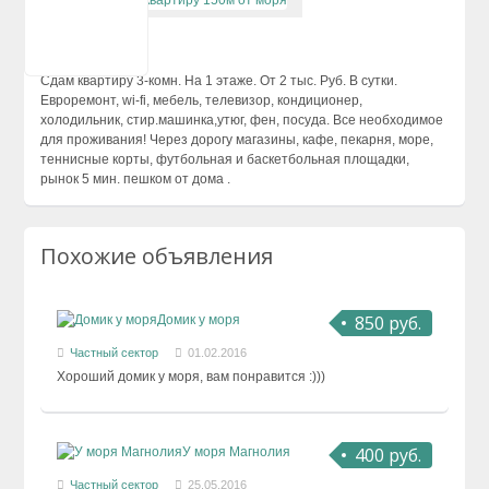
Сухум
Описание
Цандрипш
Сдам квартиру 3-комн. На 1 этаже. От 2 тыс. Руб. В сутки.
Евроремонт, wi-fi, мебель, телевизор, кондиционер,
холодильник, стир.машинка,утюг, фен, посуда. Все необходимое
для проживания! Через дорогу магазины, кафе, пекарня, море,
теннисные корты, футбольная и баскетбольная площадки,
рынок 5 мин. пешком от дома .
Похожие объявления
850 руб.
Домик у моря
Частный сектор
01.02.2016
Хороший домик у моря, вам понравится :)))
400 руб.
У моря Магнолия
Частный сектор
25.05.2016