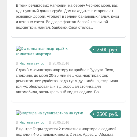
В тени реликтовых магнолий, на берегу Черного моря, вас
ждет уютный дом из сруба. Дом находится в стороне от
основной дороги, утопает в зелени банановых пальм, юкки
и вековых сосен. Во дворе фонтан-бассейн с ночной
подсветкой, мангал, барбекю. Своя столов...
2500 руб.
3-х
комнатная квартира
Частный сектор
28.05.2016
Сдаю 3-х комнатную квартиру на крайне г Гудаута. Тихо,
спокойно, до моря 20-25 мин пешком. квартира с хор
ремонтом, все удобства. вода туал. душ кабина, стир. маш
вся кух оборудована. и т д. хорошая стоянка для
автомобиля, очень красивый вид из лоджии. Во...
2500 руб.
квартира на сутки
Частный сектор
28.05.2016
В центре Гагры сдается 2-комнатная квартира с лоджией
под ключ, 4-5 спальных места, 2 этаж. Адрес ул.Абазгаа,