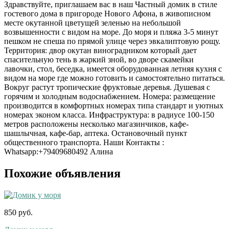
Здравствуйте, приглашаем вас в наш Частный домик в стиле
гостевого дома в пригороде Нового Афона, в живописном
месте окутанной цветущей зеленью на небольшой
возвышенности с видом на море. До моря и пляжа 3-5 минут
пешком не спеша по прямой улице через эвкалиптовую рощу.
Территория: двор окутан виноградником который дает
спасительную тень в жаркий зной, во дворе скамейки
лавочки, стол, беседка, имеется оборудованная летняя кухня с
видом на море где можно готовить и самостоятельно питаться.
Вокруг растут тропические фруктовые деревья. Душевая с
горячим и холодным водоснабжением. Номера: размещение
производится в комфортных номерах типа стандарт и уютных
номерах эконом класса. Инфраструктура: в радиусе 100-150
метров расположены несколько магазинчиков, кафе-
шашлычная, кафе-бар, аптека. Остановочный пункт
общественного транспорта. Наши Контакты :
Whatsapp:+79409680492 Алина
Похожие объявления
850 руб.