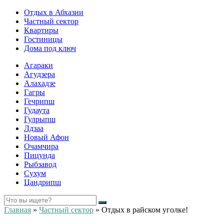
Отдых в Абхазии
Частный сектор
Квартиры
Гостиницы
Дома под ключ
Агараки
Агудзера
Алахадзе
Гагры
Гечрипш
Гудаута
Гулрыпш
Лдзаа
Новый Афон
Очамчира
Пицунда
Рыбзавод
Сухум
Цандрипш
Главная
»
Частный сектор
»
Отдых в райском уголке!