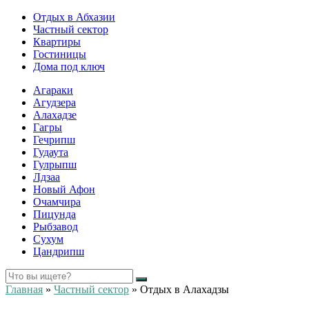
Отдых в Абхазии
Частный сектор
Квартиры
Гостиницы
Дома под ключ
Агараки
Агудзера
Алахадзе
Гагры
Гечрипш
Гудаута
Гулрыпш
Лдзаа
Новый Афон
Очамчира
Пицунда
Рыбзавод
Сухум
Цандрипш
Главная
»
Частный сектор
»
Отдых в Алахадзы