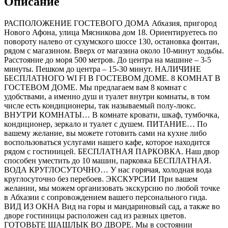
Описание
РАСПОЛОЖЕНИЕ ГОСТЕВОГО ДОМА Абхазия, пригород
Нового Афона, улица Мясникова дом 18. Ориентируетесь по
повороту налево от сухумского шоссе 130, остановка фонтан,
рядом с магазином. Вверх от магазина около 10-минут ходьбы.
Расстояние до моря 500 метров. До центра на машине – 3-5
минуты. Пешком до центра – 15-30 минут. НАЛИЧИНЕ
БЕСПЛАТНОГО WI FI В ГОСТЕВОМ ДОМЕ. 8 КОМНАТ В
ГОСТЕВОМ ДОМЕ. Мы предлагаем вам 8 комнат с
удобствами, а именно душ и туалет внутри комнаты, в том
числе есть кондиционеры, так называемый полу-люкс.
ВНУТРИ КОМНАТЫ… В комнате кровати, шкаф, тумбочка,
кондиционер, зеркало и туалет с душем. ПИТАНИЕ… По
вашему желание, вы можете готовить сами на кухне либо
воспользоваться услугами нашего кафе, которое находится
рядом с гостиницей. БЕСПЛАТНАЯ ПАРКОВКА. Наш двор
способен уместить до 10 машин, парковка БЕСПЛАТНАЯ.
ВОДА КРУГЛОСУТОЧНО… У нас горячая, холодная вода
круглосуточно без перебоев. ЭКСКУРСИИ При вашем
желании, мы можем организовать экскурсию по любой точке
в Абхазии с сопровождением вашего персонального гида.
ВИД ИЗ ОКНА Вид на горы и мандариновый сад, а также во
дворе гостиницы расположен сад из разных цветов.
ГОТОВЬТЕ ШАШЛЫК ВО ДВОРЕ. Мы в состоянии