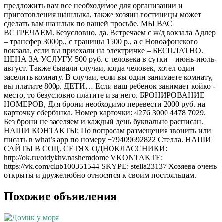
предложить вам все необходимое для организации и
приготовления шашлыка, также хозяин гостиницы может
сделать вам шашлык по вашей просьбе. МЫ ВАС
ВСТРЕЧАЕМ. Безусловно, да. Встречаем с ж/д вокзала Адлер
– трансфер 3000р., с границы 1500 р., а с Новоафонского
вокзала, если вы приехали на электричке – БЕСПЛАТНО.
ЦЕНА ЗА УСЛУГУ. 500 руб. с человека в сутки – июнь-июль-
август. Также бывали случаи, когда человек, хотел один
заселить комнату. В случаи, если вы один занимаете комнату,
вы платите 800р. ДЕТИ… Если ваш ребенок занимает койко -
место, то безусловно платите и за него. БРОНИРОВАНИЕ
НОМЕРОВ, Для брони необходимо перевести 2000 руб. на
карточку сбербанка. Номер карточки: 4276 3000 4478 7029.
Без брони не заселяем и каждый день буквально расписан.
НАШИ КОНТАКТЫ: По вопросам размещения звонить или
писать в what’s app по номеру +79409692822 Стелла. НАШИ
САЙТЫ В СОЦ. СЕТЯХ ОДНОКЛАССНИКИ:
http://ok.ru/otdykhv.nashemdome VKONTAKTE:
https://vk.com/club100351544 SKYPE: stella23137 Хозяева очень
открыты и дружелюбно относятся к своим постояльцам.
Похожие объявления