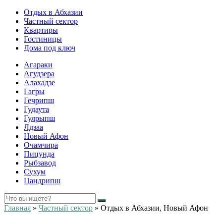
Отдых в Абхазии
Частный сектор
Квартиры
Гостиницы
Дома под ключ
Агараки
Агудзера
Алахадзе
Гагры
Гечрипш
Гудаута
Гулрыпш
Лдзаа
Новый Афон
Очамчира
Пицунда
Рыбзавод
Сухум
Цандрипш
Главная
»
Частный сектор
»
Отдых в Абхазии, Новый Афон