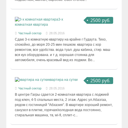
2500 руб.
3-х
комнатная квартира
Частный сектор
28.05.2016
Сдаю 3-х комнатную квартиру на крайне г Гудаута. Тихо,
спокойно, до моря 20-25 мин пешком. квартира с хор
ремонтом, все удобства. вода туал. душ кабина, стир. маш
вся кух оборудована. и т д. хорошая стоянка для
автомобиля, очень красивый вид из лоджии. Во...
2500 руб.
квартира на сутки
Частный сектор
28.05.2016
В центре Гагры сдается 2-комнатная квартира с лоджией
под ключ, 4-5 спальных места, 2 этаж. Адрес ул.Абазгаа,
рядом с гостиницей "Абхазия". В квартире хороший ремонт,
санузел в плитке, горячая/холодная вода постоянно,
стиральная машина, тв, wi-fi, сплит-с...