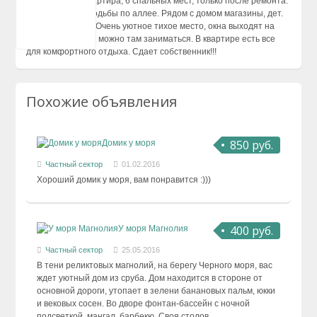
2Х комнатная квартира, 6 спальных мест, только после ремонта.
Сухум
До моря 7 мин. ходьбы по аллее. Рядом с домом магазины, дет.
площадка, кафе. Очень уютное тихое место, окна выходят на
Цандрипш
спортивную базу, можно там заниматься. В квартире есть все
для комфортного отдыха. Сдает собственник!!!
Похожие объявления
850 руб.
Домик у моря
Частный сектор
01.02.2016
Хороший домик у моря, вам понравится :)))
400 руб.
У моря Магнолия
Частный сектор
25.05.2016
В тени реликтовых магнолий, на берегу Черного моря, вас
ждет уютный дом из сруба. Дом находится в стороне от
основной дороги, утопает в зелени банановых пальм, юкки
и вековых сосен. Во дворе фонтан-бассейн с ночной
подсветкой, мангал, барбекю. Своя столов...