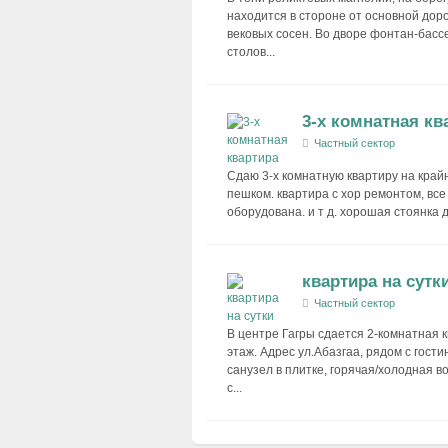
находится в стороне от основной доро
вековых сосен. Во дворе фонтан-бассе
столов...
3-х комнатная кв
Частный сектор
Сдаю 3-х комнатную квартиру на крайне
пешком. квартира с хор ремонтом, все 
оборудована. и т д. хорошая стоянка д
квартира на сутк
Частный сектор
В центре Гагры сдается 2-комнатная к
этаж. Адрес ул.Абазгаа, рядом с гост
санузел в плитке, горячая/холодная во
с...