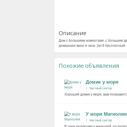
Описание
Дом с большими комнатами ,с большим дв
домашнее вино и чача .)wi-fi бесплатный.
Похожие объявления
Домик у моря
Частный сектор
Хороший домик у моря, вам понравится
У моря Магнолия
Частный сектор
В тени реликтовых магнолий, на берег