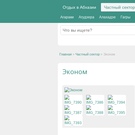
Отдых в Абхазии
Частный сектор
Агараки
Агудзера
Алахадзе
Гагры
Главная
»
Частный сектор
»
Эконом
Эконом