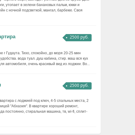
ги, утопает в зелени банановых пальм, юкки и
йн с ночной подсветкой, мангал, барбекю. Своя
артира
2500 руб.
 г Гудаута. Тихо, спокойно, до моря 20-25 мин
удобства. вода туал. душ кабина, стир. маш вся кух
ля автомобиля, очень красивый вид из лоджии. Во...
и
2500 руб.
вартира с лоджией под ключ, 4-5 спальных места, 2
иницей "Абхазия". В квартире хороший ремонт,
да постоянно, стиральная машина, тв, wi-fi, сплит-