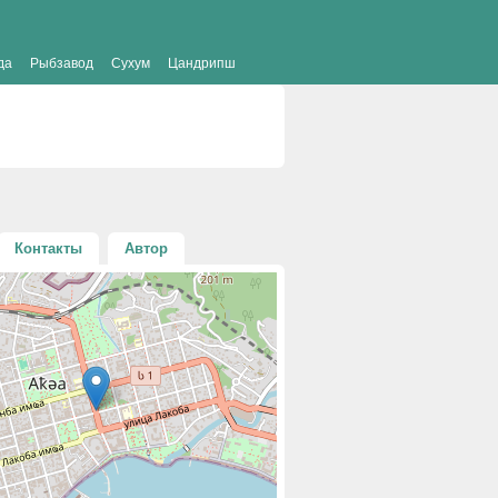
да
Рыбзавод
Сухум
Цандрипш
Контакты
Автор