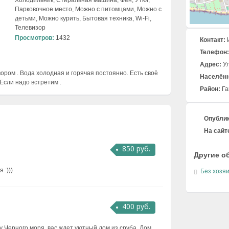
Холодильник, Стиральная машина, Фен, Утюг,
Парковочное место, Можно с питомцами, Можно с
детьми, Можно курить, Бытовая техника, Wi-Fi,
Телевизор
Просмотров:
1432
Контакт:
Телефон:
Адрес:
Ул
ором . Вода холодная и горячая постоянно. Есть своё
Населённ
 Если надо встретим .
Район:
Га
Опублик
На сайте
850 руб.
Другие о
 :)))
Без хозя
400 руб.
у Черного моря, вас ждет уютный дом из сруба. Дом