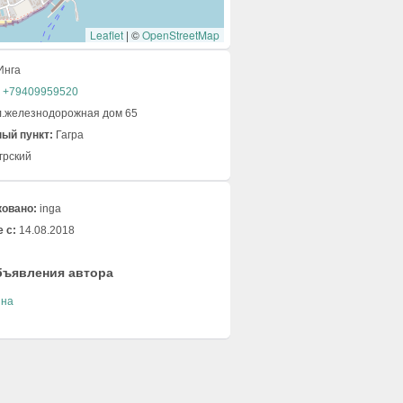
Leaflet
|
©
OpenStreetMap
Инга
+79409959520
.железнодорожная дом 65
ый пункт:
Гагра
грский
овано:
inga
 с:
14.08.2018
бъявления автора
ина