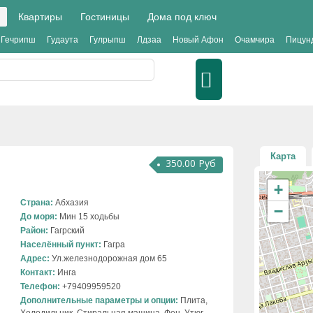
Квартиры
Гостиницы
Дома под ключ
Гечрипш
Гудаута
Гулрыпш
Лдзаа
Новый Афон
Очамчира
Пицун
Карта
350.00 Руб
+
Страна:
Абхазия
−
До моря:
Мин 15 ходьбы
Район:
Гагрский
Населённый пункт:
Гагра
Адрес:
Ул.железнодорожная дом 65
Контакт:
Инга
Телефон:
+79409959520
Дополнительные параметры и опции:
Плита,