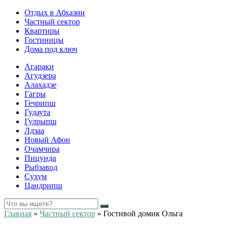
Отдых в Абхазии
Частный сектор
Квартиры
Гостиницы
Дома под ключ
Агараки
Агудзера
Алахадзе
Гагры
Гечрипш
Гудаута
Гулрыпш
Лдзаа
Новый Афон
Очамчира
Пицунда
Рыбзавод
Сухум
Цандрипш
Главная
»
Частный сектор
»
Гостивой домик Ольга