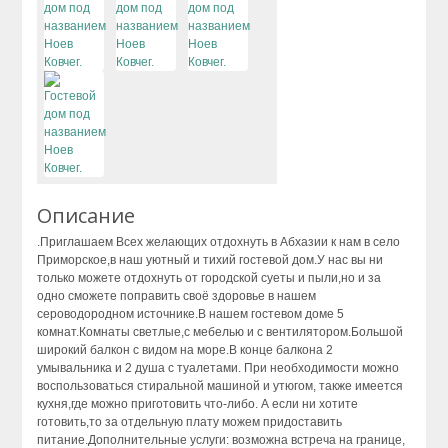
Описание
.Приглашаем Всех желающих отдохнуть в Абхазии к нам в село
Приморское,в наш уютный и тихий гостевой дом.У нас вы ни
только можете отдохнуть от городской суеты и пыли,но и за
одно сможете поправить своё здоровье в нашем
сероводородном источнике.В нашем гостевом доме 5
комнат.Комнаты светлые,с мебелью и с вентилятором.Большой
широкий балкон с видом на море.В конце балкона 2
умывальника и 2 душа с туалетами. При необходимости можно
воспользоваться стиральной машиной и утюгом, также имеется
кухня,где можно приготовить что-либо. А если ни хотите
готовить,то за отдельную плату можем придоставить
питание.Дополнительные услуги: возможна встреча на границе,