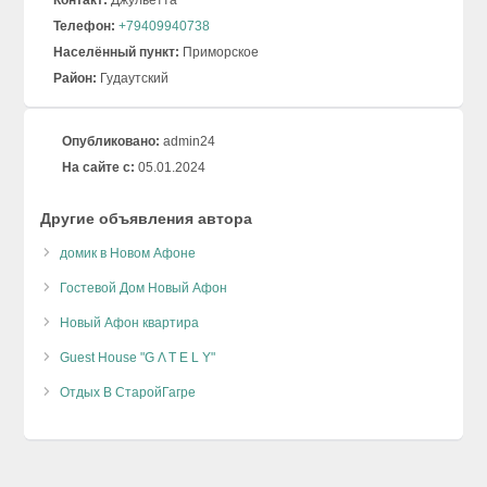
Контакт:
Джульетта
Телефон:
+79409940738
Населённый пункт:
Приморское
Район:
Гудаутский
Опубликовано:
admin24
На сайте с:
05.01.2024
Другие объявления автора
домик в Новом Афоне
Гостевой Дом Новый Афон
Новый Афон квартира
Guest House "G Λ T E L Y"
Отдых В СтаройГагре