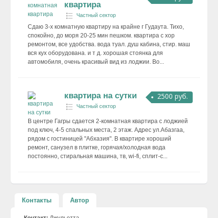
квартира
Частный сектор
Сдаю 3-х комнатную квартиру на крайне г Гудаута. Тихо,
спокойно, до моря 20-25 мин пешком. квартира с хор
ремонтом, все удобства. вода туал. душ кабина, стир. маш
вся кух оборудована. и т д. хорошая стоянка для
автомобиля, очень красивый вид из лоджии. Во...
квартира на сутки
2500 руб.
Частный сектор
В центре Гагры сдается 2-комнатная квартира с лоджией
под ключ, 4-5 спальных места, 2 этаж. Адрес ул.Абазгаа,
рядом с гостиницей "Абхазия". В квартире хороший
ремонт, санузел в плитке, горячая/холодная вода
постоянно, стиральная машина, тв, wi-fi, сплит-с...
Контакты
Автор