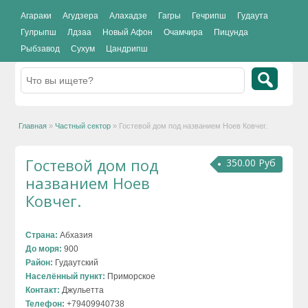
Агараки
Агудзера
Алахадзе
Гагры
Гечрипш
Гудаута
Гулрыпш
Лдзаа
Новый Афон
Очамчира
Пицунда
Рыбзавод
Сухум
Цандрипш
Главная
»
Частный сектор
»
Гостевой дом под названием Ноев Ковчег.
Гостевой дом под
350.00 Руб
названием Ноев
Ковчег.
Страна:
Абхазия
До моря:
900
Район:
Гудаутский
Населённый пункт:
Приморское
Контакт:
Джульетта
Телефон:
+79409940738