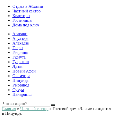
Отдых в Абхазии
Частный сектор
Квартиры
Гостиницы
Дома под ключ
Агараки
Агудзера
Алахадзе
Гагры
Гечрипш
Гудаута
Гулрыпш
Лдзаа
Новый Афон
Очамчира
Пицунда
Рыбзавод
Сухум
Цандрипш
Главная
»
Частный сектор
»
Гостевой дом «Элиза» находится
в Пицунде.