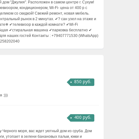
й дом "Джулия". Расположен в самом центре г. Сухум!
визором, кондиционером, Wi-Fi- цена от 400 р с
целиком со скидкой! Свежий ремонт, новая мебель.
нтральный рынок в 2 минутах. ✔? сан узел на этаже и
ате❄ ✔телевизор в каждой комнате? ✔Wi-Fi
общая ✔стиральная машина ✔парковка бесплатно ✔
для наших гостей Контакты : +79407771530 (WhatsApp)
id258202040
850 руб.
 :)))
400 руб.
у Черного моря, вас ждет уютный дом из сруба. Дом
ги, утопает в зелени банановых пальм, юкки и