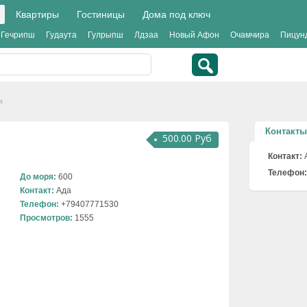
Квартиры
Гостиницы
Дома под ключ
Гечрипш
Гудаута
Гулрыпш
Лдзаа
Новый Афон
Очамчира
Пицун
я
Контакты
500.00 Руб
Контакт:
Телефон:
До моря:
600
Контакт:
Ада
Телефон:
+79407771530
Просмотров:
1555