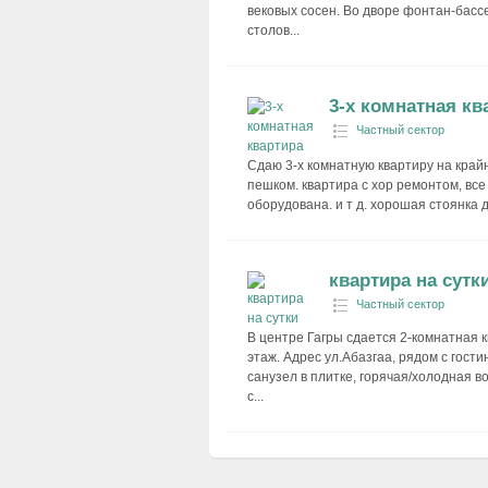
вековых сосен. Во дворе фонтан-бассе
столов...
3-х комнатная кв
Частный сектор
Сдаю 3-х комнатную квартиру на крайне
пешком. квартира с хор ремонтом, все 
оборудована. и т д. хорошая стоянка д
квартира на сутк
Частный сектор
В центре Гагры сдается 2-комнатная к
этаж. Адрес ул.Абазгаа, рядом с гост
санузел в плитке, горячая/холодная во
с...