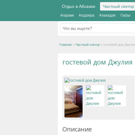
Отдых в Абхазии
Частный сектор
Агараки
Агудзера
Алахадзе
Гагры
Главная
»
Частный сектор
»
гостевой дом Джули
гостевой дом Джулия
Описание