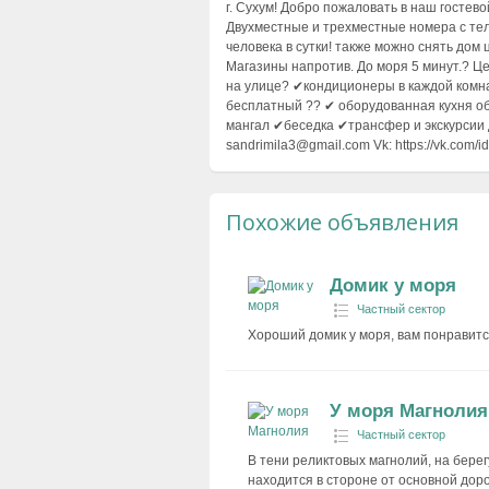
г. Сухум! Добро пожаловать в наш гостево
Двухместные и трехместные номера с теле
человека в сутки! также можно снять дом 
Магазины напротив. До моря 5 минут.? Це
на улице? ✔кондиционеры в каждой комн
бесплатный ?? ✔ оборудованная кухня 
мангал ✔беседка ✔трансфер и экскурсии 
sandrimila3@gmail.com Vk: https://vk.com/
Похожие объявления
Домик у моря
Частный сектор
Хороший домик у моря, вам понравится
У моря Магнолия
Частный сектор
В тени реликтовых магнолий, на берег
находится в стороне от основной доро