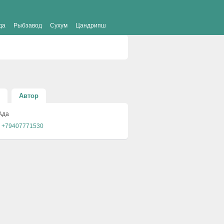
да
Рыбзавод
Сухум
Цандрипш
Автор
Ада
+79407771530