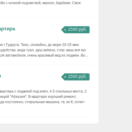
йн с ночной подсветкой, мангал, барбекю. Своя
артира
2500 руб.
 г Гудаута. Тихо, спокойно, до моря 20-25 мин
удобства. вода туал. душ кабина, стир. маш вся кух
ля автомобиля, очень красивый вид из лоджии. Во...
и
2500 руб.
вартира с лоджией под ключ, 4-5 спальных места, 2
иницей "Абхазия". В квартире хороший ремонт,
да постоянно, стиральная машина, тв, wi-fi, сплит-