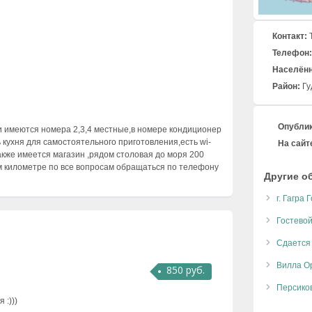
Контакт:
Телефон:
Населённ
Район:
Гу
Опублик
и имеются номера 2,3,4 местные,в номере кондиционер
 кухня для самостоятельного приготовления,есть wi-
На сайте
также имеется магазин ,рядом столовая до моря 200
м километре по все вопросам обращаться по телефону
Другие о
г. Гагра
Гостевой
Сдается 
Вилла О
850 руб.
Персико
 :)))