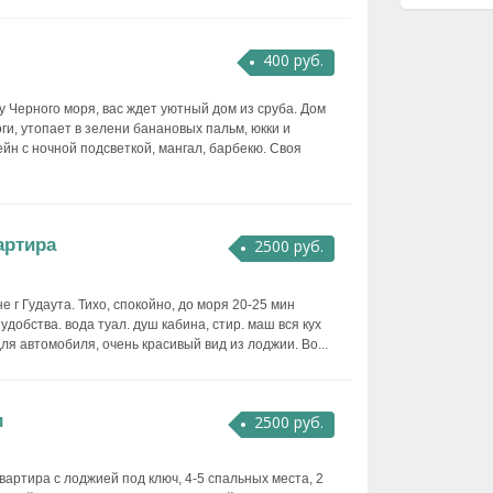
400 руб.
у Черного моря, вас ждет уютный дом из сруба. Дом
ги, утопает в зелени банановых пальм, юкки и
йн с ночной подсветкой, мангал, барбекю. Своя
артира
2500 руб.
 г Гудаута. Тихо, спокойно, до моря 20-25 мин
удобства. вода туал. душ кабина, стир. маш вся кух
ля автомобиля, очень красивый вид из лоджии. Во...
и
2500 руб.
вартира с лоджией под ключ, 4-5 спальных места, 2