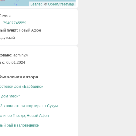
Leaflet
|
©
OpenStreetMap
Тамила
+79407745559
ый пункт:
Новый Афон
даутский
овано:
admin24
 с:
05.01.2024
бъявления автора
 Гостевой дом «Барбарис»
 дом "леон"
3-х комнатная квартира в г.Сухум
рлиное Гнездо, Новый Афон
вый рай в заповеднике