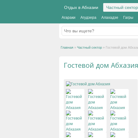
Отдых в Абхазии
Частный сектор
Агараки
Агудзера
Алахадзе
Гагры
Главная
»
Частный сектор
»
Гостевой дом Абхаз
Гостевой дом Абхази