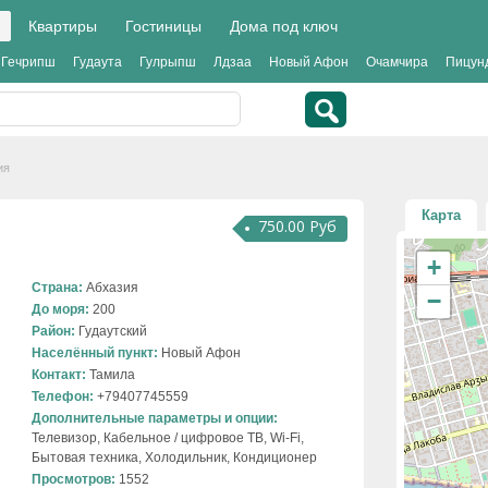
Квартиры
Гостиницы
Дома под ключ
Гечрипш
Гудаута
Гулрыпш
Лдзаа
Новый Афон
Очамчира
Пицун
ия
Карта
я
750.00 Руб
+
Страна:
Абхазия
−
До моря:
200
Район:
Гудаутский
Населённый пункт:
Новый Афон
Контакт:
Тамила
Телефон:
+79407745559
Дополнительные параметры и опции:
Телевизор, Кабельное / цифровое ТВ, Wi-Fi,
Бытовая техника, Холодильник, Кондиционер
Просмотров:
1552