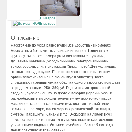
Сухум
Цандрипш
Описание
Расстояние до моря равно нулю! Все удобства - в номерах!
Бесплатный безлимитный вайфай интернет! Горячая вода-
круглосуточно. Все номера укомплектованы санузлами,
душевыми кабинами, холодильниками, электрочайниками,
телевизорами, сплит-системами "Зима - лето". Для желающих
готовить есть две кухни! Если не желаете готовить - можем
организовать питание на любой вкус и аппетит:) Часто
спрашивают средний чек на обед: на одного взрослого покушать
в среднем выходит 250- 350руб. Рядом с нами прекрасный
стадион, русская банька на дровах, пекарня (горячий хлеб и
разнообразные вкусняшки печеные - круглосуточно), масса
магазинов, кафешек со всякими вкусностями, чистый пляж,
великолепное море, масса морских развлечений: аквапарк,
скутеры, парашюты, бананы и т.д. Экскурсии на любой вкус!
Также за дополнительную плату можно пройти курс лечения
уникальными водами в бальнеолечебнице. Волшебная вода
лечит практически все болезни!