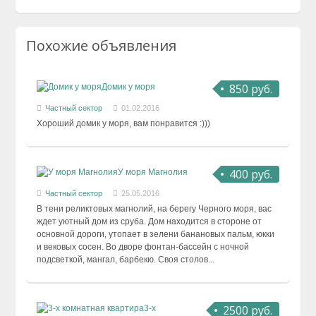
Похожие объявления
850 руб.
Домик у моря
Частный сектор
01.02.2016
Хороший домик у моря, вам понравится :)))
400 руб.
У моря Магнолия
Частный сектор
25.05.2016
В тени реликтовых магнолий, на берегу Черного моря, вас
ждет уютный дом из сруба. Дом находится в стороне от
основной дороги, утопает в зелени банановых пальм, юкки
и вековых сосен. Во дворе фонтан-бассейн с ночной
подсветкой, мангал, барбекю. Своя столов...
2500 руб.
3-х