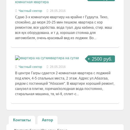
комнатная квартира
Частный сектор
28.05.2016
Сдаю 3-х комнатную квартиру на крайне г Гудаута. Тихо,
спокойно, до моря 20-25 мин пешком. квартира с хор
ремонтом, все удобства. вода туал. душ кабина, стир. маш
вся кух оборудована. и т д. хорошая стоянка для
автомобиля, очень красивый вид из лоджии. Во...
2500 руб.
квартира на сутки
Частный сектор
28.05.2016
В центре Гагры сдается 2-комнатная квартира с лоджией
под ключ, 4-5 спальных места, 2 этаж. Адрес ул.Абазгаа,
рядом с гостиницей "Абхазия". В квартире хороший ремонт,
санузел в плитке, горячая/холодная вода постоянно,
стиральная машина, тв, wi-fi, сплит-с...
Контакты
Автор