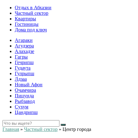
Отдых в Абхазии
Частный сектор
Квартиры
Гостиницы
Дома под ключ
Агараки
Агудзера
Алахадзе
Гагры
Гечрипш
Гудаута
Гулрыпш
Лдзаа
Новый Афон
Очамчира
Пицунда
Рыбзавод
Сухум
Цандрипш
Главная
»
Частный сектор
»
Центр города