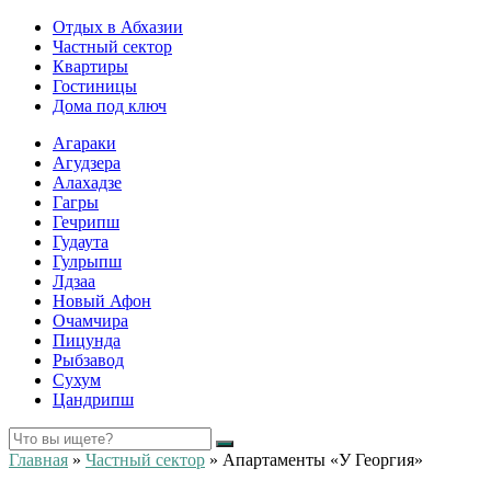
Отдых в Абхазии
Частный сектор
Квартиры
Гостиницы
Дома под ключ
Агараки
Агудзера
Алахадзе
Гагры
Гечрипш
Гудаута
Гулрыпш
Лдзаа
Новый Афон
Очамчира
Пицунда
Рыбзавод
Сухум
Цандрипш
Главная
»
Частный сектор
»
Апартаменты «У Георгия»