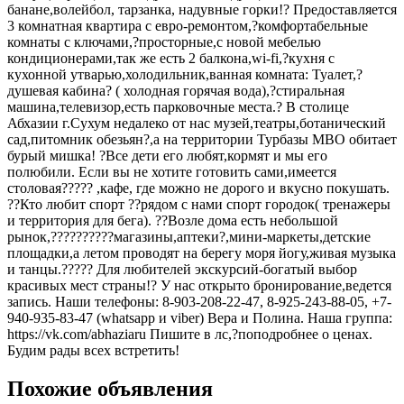
банане,волейбол, тарзанка, надувные горки!? Предоставляется
3 комнатная квартира с евро-ремонтом,?комфортабельные
комнаты с ключами,?просторные,с новой мебелью
кондиционерами,так же есть 2 балкона,wi-fi,?кухня с
кухонной утварью,холодильник,ванная комната: Туалет,?
душевая кабина? ( холодная горячая вода),?стиральная
машина,телевизор,есть парковочные места.? В столице
Абхазии г.Сухум недалеко от нас музей,театры,ботанический
сад,питомник обезьян?,а на территории Турбазы МВО обитает
бурый мишка! ?Все дети его любят,кормят и мы его
полюбили. Если вы не хотите готовить сами,имеется
столовая????? ,кафе, где можно не дорого и вкусно покушать.
??Кто любит спорт ??рядом с нами спорт городок( тренажеры
и территория для бега). ??Возле дома есть небольшой
рынок,??????????магазины,аптеки?,мини-маркеты,детские
площадки,а летом проводят на берегу моря йогу,живая музыка
и танцы.????? Для любителей экскурсий-богатый выбор
красивых мест страны!? У нас открыто бронирование,ведется
запись. Наши телефоны: 8-903-208-22-47, 8-925-243-88-05, +7-
940-935-83-47 (whatsapp и viber) Вера и Полина. Наша группа:
https://vk.com/abhaziaru Пишите в лс,?поподробнее о ценах.
Будим рады всех встретить!
Похожие объявления