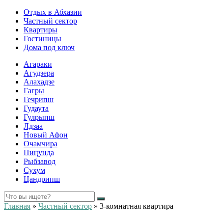
Отдых в Абхазии
Частный сектор
Квартиры
Гостиницы
Дома под ключ
Агараки
Агудзера
Алахадзе
Гагры
Гечрипш
Гудаута
Гулрыпш
Лдзаа
Новый Афон
Очамчира
Пицунда
Рыбзавод
Сухум
Цандрипш
Главная
»
Частный сектор
»
3-комнатная квартира