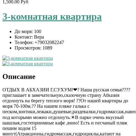
1,500.00 Руб
3-комнатная квартира
До моря:
100
Контакт:
Вера
Телефон:
+79032082247
Просмотров:
1089
Описание
ОТДЫХ В АБХАЗИИ Г,СУХУМ!❤? Наша русская семья????
приглашает в замечательную,сказочную страну Абхазия
отдохнуть на берегу теплого моря! ??От нашей квартиры до
моря 70-100м.?? На нашем пляже галька с
песком,зонтики,лежаки,душевые,раздевалки,гидромассаж,наве
под которыми можно отдохнуть.☀В парке очень вкусный
шашлык,гостеприимные кафе ,вино! Есть и песчаный пляж
пешим ходом 15
минут(Атракционы,гидромассаж,гидроциклы,катают на