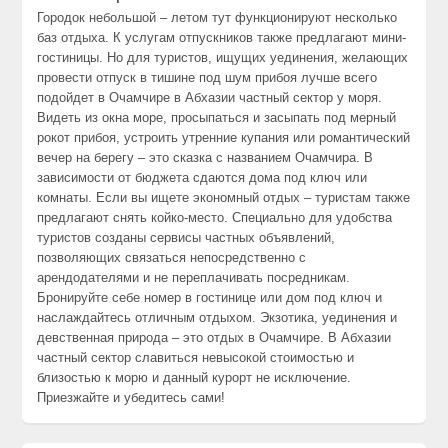
Городок небольшой – летом тут функционируют несколько
баз отдыха. К услугам отпускников также предлагают мини-
гостиницы. Но для туристов, ищущих уединения, желающих
провести отпуск в тишине под шум прибоя лучше всего
подойдет в Очамчире в Абхазии частный сектор у моря.
Видеть из окна море, просыпаться и засыпать под мерный
рокот прибоя, устроить утренние купания или романтический
вечер на берегу – это сказка с названием Очамчира. В
зависимости от бюджета сдаются дома под ключ или
комнаты. Если вы ищете экономный отдых – туристам также
предлагают снять койко-место. Специально для удобства
туристов созданы сервисы частных объявлений,
позволяющих связаться непосредственно с
арендодателями и не переплачивать посредникам.
Бронируйте себе номер в гостинице или дом под ключ и
наслаждайтесь отличным отдыхом. Экзотика, уединения и
девственная природа – это отдых в Очамчире. В Абхазии
частный сектор славиться невысокой стоимостью и
близостью к морю и данный курорт не исключение.
Приезжайте и убедитесь сами!