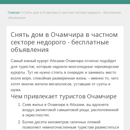
Главная
»
Снять дом в Очамчира в частном секторе недорого - бесплатные
объявления
Снять дом в Очамчира в частном
секторе недорого - бесплатные
объявления
Самый южный курорт Абхазии Очамчира отлично подойдет
для туристов, которым надоели многолюдные черноморские
курорты. Тут не нужно стоять в очередях и занимать место
возле моря, спокойная размеренная жизнь – именно то, чего
хотят многие жители мегаполисов, уставшие от суеты и
шума.
Чем привлекает туристов Очамчире
Сняв жилье в Очамчире в Абхазии, вы вдохнете
воздух реликтовой самшитовой рощи, расположенной
в окрестностях.
Более десяти километров галечных пляжей
позволяют немногочисленным туристам разместиться