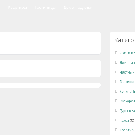
Квартиры
Гостиницы
Дома под ключ
Катег
Охота в 
Джиппин
Частный
Гостини
Куплю/П
Экскурси
Туры в 
Такси
(0)
Квартир