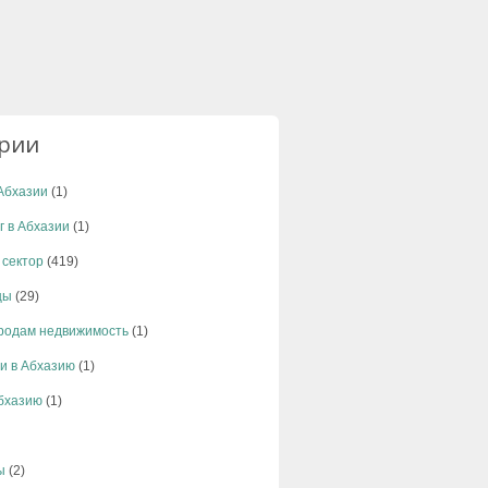
ории
Абхазии
(1)
г в Абхазии
(1)
 сектор
(419)
цы
(29)
родам недвижимость
(1)
и в Абхазию
(1)
Абхазию
(1)
ы
(2)