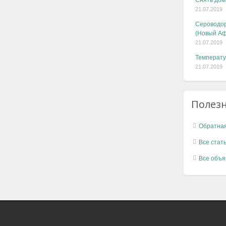
Снять дом
21.07.2019
Сероводор
(Новый Аф
21.07.2019
Температу
21.07.2019
Полез
Обратная
Все стат
Все объя