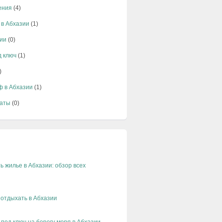
ения
(4)
 в Абхазии
(1)
ии
(0)
д ключ
(1)
)
ф в Абхазии
(1)
аты
(0)
ь жилье в Абхазии: обзор всех
 отдыхать в Абхазии