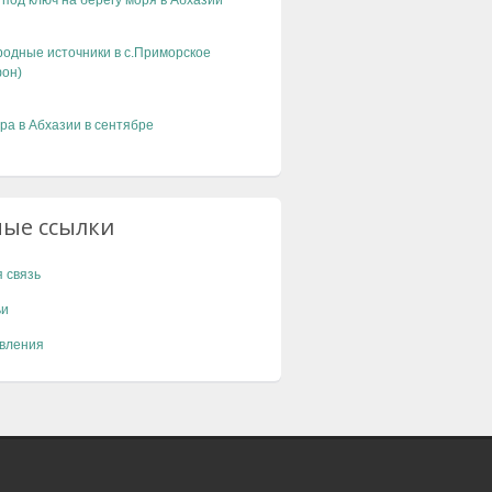
 под ключ на берегу моря в Абхазии
одные источники в с.Приморское
он)
ра в Абхазии в сентябре
ные ссылки
 связь
ьи
вления