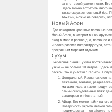
за счет своей ухоженности. Ег
Здесь можно встретить много ка
также окружает сосновый бор. 
Абхазии, можно не поверить, что
Новый Афон
Где находятся красивые песчаные пля
Новый Афон, в котором вы обнаружите
вход в море и ровное дно, песчаное и
и плохо развита инфраструктура, зато
прекрасным морским отдыхом.
Сухум
Береговая линия Сухума протягиваетс
узкие — не больше 10 метров. Здесь 
песком, так и участки с галькой. Поп
Центральный. Расположился на 
лежаками, зонтами, раздевалка
магазинчиков, а также продукто
самый оборудованный пляж данно
санаториев он бесплатный.
Айтар. Его можно найти на юго-
Поверхность укрыта мелкой галь
преимущества — он абсолютно 