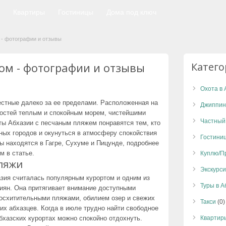
Квартиры
Гостиницы
Дома под ключ
 - фотографии и отзывы
ом - фотографии и отзывы
Катег
Охота в 
естные далеко за ее пределами. Расположенная на
Джиппин
 гостей теплым и спокойным морем, чистейшими
Частный
ты Абхазии с песчаным пляжем понравятся тем, кто
ных городов и окунуться в атмосферу спокойствия
Гостини
ы находятся в Гагре, Сухуме и Пицунде, подробнее
м в статье.
Куплю/П
пляжи
Экскурси
зия считалась популярным курортом и одним из
Туры в 
иян. Она притягивает внимание доступными
осхитительными пляжами, обилием озер и свежих
Такси
(0)
их абхазцев. Когда в июле трудно найти свободное
бхазских курортах можно спокойно отдохнуть.
Квартир