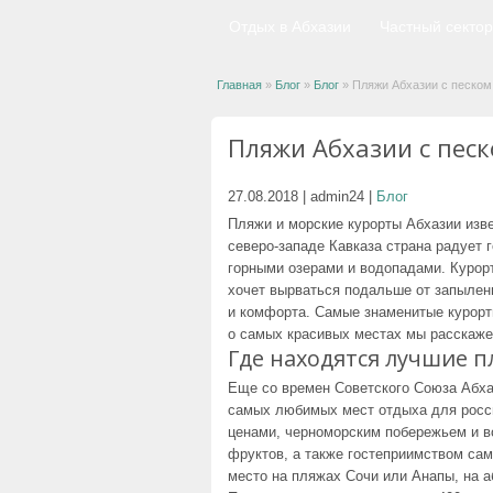
Отдых в Абхазии
Частный сектор
Главная
»
Блог
»
Блог
»
Пляжи Абхазии с песком
Пляжи Абхазии с песк
27.08.2018
|
admin24
|
Блог
Пляжи и морские курорты Абхазии изв
северо-западе Кавказа страна радует
горными озерами и водопадами. Курор
хочет вырваться подальше от запылен
и комфорта. Самые знаменитые курорт
о самых красивых местах мы расскаже
Где находятся лучшие 
Еще со времен Советского Союза Абха
самых любимых мест отдыха для росс
ценами, черноморским побережьем и в
фруктов, а также гостеприимством сам
место на пляжах Сочи или Анапы, на а