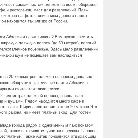
о считают самым чистым пляжем на всем побережье.
фе и ресторанов, мест для развлечений. Пляж
Посмотрев на фото с описанием данного пляжа
 он находится так близко от России.
жи Абхазии и царит тишина? Вам нужно посетить
 широкую пляжную полосу (до 30 метров), пологий
 мелкогалечное побережье. Здесь мало развлечений
 никакой шум не помешает вам насладиться
я на 20 километров, пляжи в основном довольно
можно обнаружить как лучшие пляжи Абхазии с
улярными считаются такие пляжи:
2 километрах пляжной полосы, располагает
ми и душами. Рядом находится много кафе и
вые рынки. Ширина составляет около 20 метров.Это
го района, но имеет платный вход. Для гостей
западе города рядом с одноименным пансионатом.
кой, также встречаются участки с песком. Главное
бесплатный. Также Айтар понравится отдыхающим