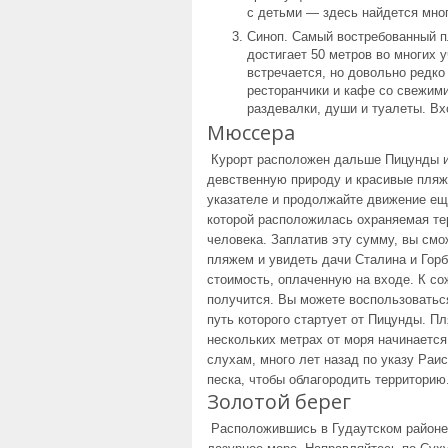
с детьми — здесь найдется мног
Синоп. Самый востребованный п
достигает 50 метров во многих 
встречается, но довольно редко
ресторанчики и кафе со свежим
раздевалки, души и туалеты. Вх
Мюссера
Курорт расположен дальше Пицунды и Г
девственную природу и красивые пляж
указателе и продолжайте движение ещ
которой расположилась охраняемая тер
человека. Заплатив эту сумму, вы см
пляжем и увидеть дачи Сталина и Горб
стоимость, оплаченную на входе. К с
получится. Вы можете воспользоватьс
путь которого стартует от Пицунды. П
нескольких метрах от моря начинается
слухам, много лет назад по указу Ра
песка, чтобы облагородить территорию
Золотой берег
Расположившись в Гудаутском районе,