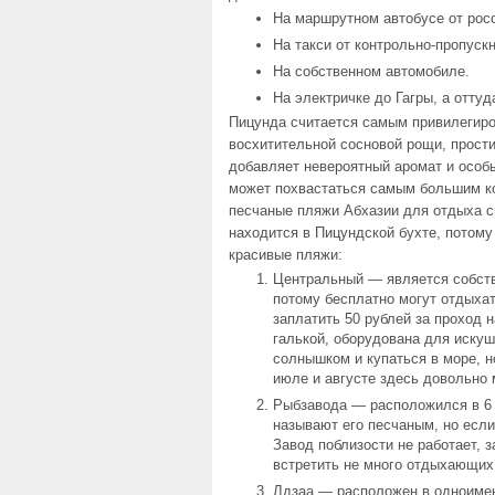
На маршрутном автобусе от рос
На такси от контрольно-пропускн
На собственном автомобиле.
На электричке до Гагры, а оттуд
Пицунда считается самым привилегиро
восхитительной сосновой рощи, прост
добавляет невероятный аромат и особы
может похвастаться самым большим к
песчаные пляжи Абхазии для отдыха с
находится в Пицундской бухте, потом
красивые пляжи:
Центральный — является собств
потому бесплатно могут отдыхат
заплатить 50 рублей за проход 
галькой, оборудована для искуш
солнышком и купаться в море, н
июле и августе здесь довольно 
Рыбзавода — расположился в 6 
называют его песчаным, но если
Завод поблизости не работает, 
встретить не много отдыхающих
Лдзаа — расположен в одноимен