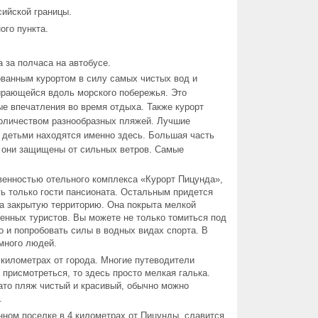
сийской границы.
ого пункта.
а за полчаса на автобусе.
ванным курортом в силу самых чистых вод и
ирающейся вдоль морского побережья. Это
е впечатления во время отдыха. Также курорт
оличеством разнообразных пляжей. Лучшие
 детьми находятся именно здесь. Большая часть
у они защищены от сильных ветров. Самые
енностью отельного комплекса «Курорт Пицунда»,
ь только гости пансионата. Остальным придется
на закрытую территорию. Она покрыта мелкой
енных туристов. Вы можете не только томиться под
о и попробовать силы в водных видах спорта. В
много людей.
километрах от города. Многие путеводители
 присмотреться, то здесь просто мелкая галька.
зато пляж чистый и красивый, обычно можно
.
ном поселке в 4 километрах от Пицунды, славится