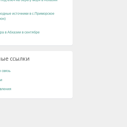
 под ключ на берегу моря в Абхазии
одные источники в с.Приморское
он)
ра в Абхазии в сентябре
ные ссылки
 связь
ьи
вления