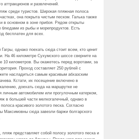
о аттракционов и развлечений.
ляж среди туристов. Широкая пляжная полоса
участках, она покрыта чистым песком. Галька также
 и в основном в зоне прибоя. Рядом открыты
и блюдами из рыбы и морепродуктов. Есть
од бесплатен для всех.
агры, однако поехать сюда стоит всем, кто ценит
и. На 46 километре Сухумского шоссе сверните на
е 10 километров. Вы окажетесь перед воротами, за
ритория. Проход составляет 250 рублей с
ожете насладиться самым красивым абхазским
ачева. Кстати, их посещение включено в
ожалению, доехать сюда на маршрутке не
я личным автомобилем или прогулочным катерком,
ляж в большей части мелкогалечный, однако в
 полоса красивого золотого песка. Согласно
исы Максимовны сюда завезли баржи болгарского
.
 пляж представляет собой полосу золотого песка и