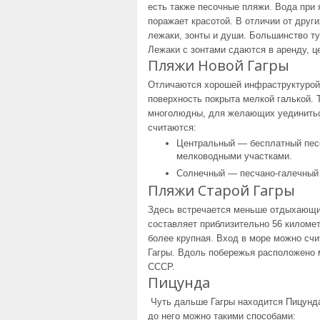
есть также песочные пляжи. Вода при 
поражает красотой. В отличии от друг
лежаки, зонты и души. Большинство ту
Лежаки с зонтами сдаются в аренду, це
Пляжи Новой Гагры
Отличаются хорошей инфраструктурой 
поверхность покрыта мелкой галькой. 
многолюдны, для желающих уединитьс
считаются:
Центральный — бесплатный песо
мелководными участками.
Солнечный — песчано-галечный 
Пляжи Старой Гагры
Здесь встречается меньше отдыхающих
составляет приблизительно 56 киломе
более крупная. Вход в море можно счи
Гагры. Вдоль побережья расположено 
СССР.
Пицунда
Чуть дальше Гагры находится Пицунда
до него можно такими способами: