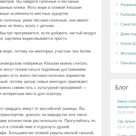
ометров. Вы найдете галечные и песчаные,
Развлеч
ованные пляжи. Фото моря и пляжей Абхазии
овные особенности местных курортов:
Рыбалка
я галечные, реже песчано-галечные; они имеют
Санатор
ожно не боясь ехать с детьми;
 быстро прогревается; если добавить чистый воздух
Дома по
и, картинка вырисовывается просто
Отели
(1
 в море, потому на некоторых участках оно более
Фотогра
рноморском побережье Абхазии можно считать
Пансион
не могут похвастаться подобным достижением.
нако есть много песчано-галечных вариантов.
вный, потому целые семьи ежегодно приезжают
Блог
 можно совместить с культурной программой —
я интересные места для осмотра.
Какое снят
вариантов
го тридцать минут от российской границы. Вы
21.07.2019
транспортом, доехать на маршрутке или такси.
шим количеством растительности. Прогуляйтесь по
Где лучше
ься в спокойствие и отдохнуть душой.
21.07.2019
кафе. Большинство пляжей укрыты мелкой галькой,