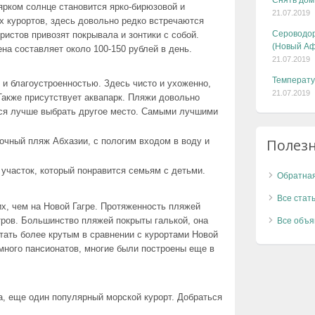
Снять дом
ярком солнце становится ярко-бирюзовой и
21.07.2019
их курортов, здесь довольно редко встречаются
Сероводор
ристов привозят покрывала и зонтики с собой.
(Новый Аф
на составляет около 100-150 рублей в день.
21.07.2019
Температу
и благоустроенностью. Здесь чисто и ухоженно,
21.07.2019
Также присутствует аквапарк. Пляжи довольно
я лучше выбрать другое место. Самыми лучшими
чный пляж Абхазии, с пологим входом в воду и
Полез
участок, который понравится семьям с детьми.
Обратная
Все стат
, чем на Новой Гагре. Протяженность пляжей
тров. Большинство пляжей покрыты галькой, она
Все объя
тать более крутым в сравнении с курортами Новой
много пансионатов, многие были построены еще в
, еще один популярный морской курорт. Добраться