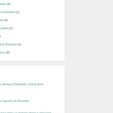
ения
(4)
 в Абхазии
(1)
ии
(0)
д ключ
(1)
)
ф в Абхазии
(1)
аты
(0)
ь жилье в Абхазии: обзор всех
 отдыхать в Абхазии