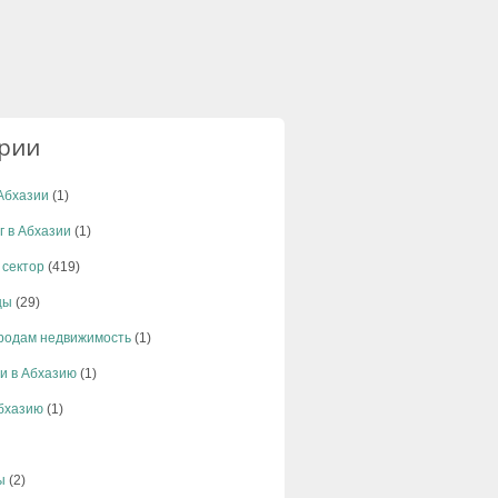
ории
Абхазии
(1)
г в Абхазии
(1)
 сектор
(419)
цы
(29)
родам недвижимость
(1)
и в Абхазию
(1)
Абхазию
(1)
ы
(2)