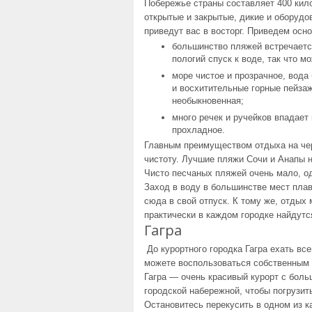
Побережье страны составляет 400 кил
открытые и закрытые, дикие и оборуд
приведут вас в восторг. Приведем осн
большинство пляжей встречаетс
пологий спуск к воде, так что м
море чистое и прозрачное, вода
и восхитительные горные пейзаж
необыкновенная;
много речек и ручейков впадает
прохладное.
Главным преимуществом отдыха на че
чистоту. Лучшие пляжи Сочи и Анапы 
Чисто песчаных пляжей очень мало, од
Заход в воду в большинстве мест пла
сюда в свой отпуск. К тому же, отдых
практически в каждом городке найдутс
Гагра
До курортного городка Гагра ехать все
можете воспользоваться собственным 
Гагра — очень красивый курорт с боль
городской набережной, чтобы погрузит
Остановитесь перекусить в одном из 