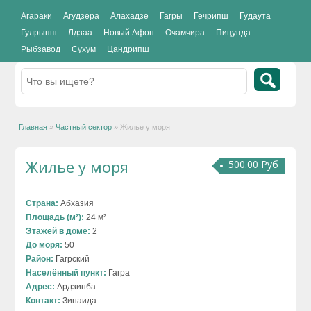
Агараки
Агудзера
Алахадзе
Гагры
Гечрипш
Гудаута
Гулрыпш
Лдзаа
Новый Афон
Очамчира
Пицунда
Рыбзавод
Сухум
Цандрипш
Главная
»
Частный сектор
»
Жилье у моря
Жилье у моря
500.00 Руб
Страна:
Абхазия
Площадь (м²):
24 м²
Этажей в доме:
2
До моря:
50
Район:
Гагрский
Населённый пункт:
Гагра
Адрес:
Ардзинба
Контакт:
Зинаида