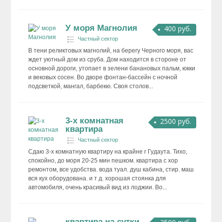
У моря Магнолия
400 руб.
Частный сектор
В тени реликтовых магнолий, на берегу Черного моря, вас
ждет уютный дом из сруба. Дом находится в стороне от
основной дороги, утопает в зелени банановых пальм, юкки
и вековых сосен. Во дворе фонтан-бассейн с ночной
подсветкой, мангал, барбекю. Своя столов...
3-х комнатная
2500 руб.
квартира
Частный сектор
Сдаю 3-х комнатную квартиру на крайне г Гудаута. Тихо,
спокойно, до моря 20-25 мин пешком. квартира с хор
ремонтом, все удобства. вода туал. душ кабина, стир. маш
вся кух оборудована. и т д. хорошая стоянка для
автомобиля, очень красивый вид из лоджии. Во...
квартира на сутки