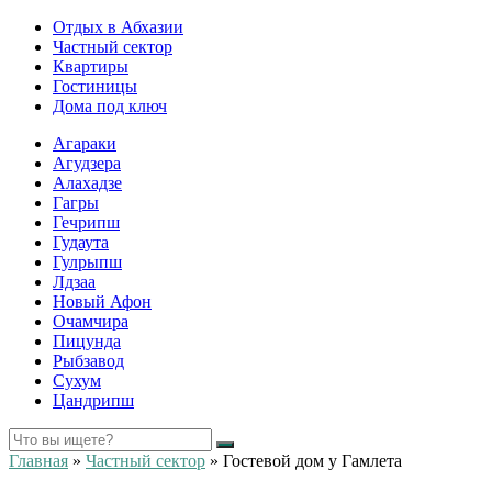
Отдых в Абхазии
Частный сектор
Квартиры
Гостиницы
Дома под ключ
Агараки
Агудзера
Алахадзе
Гагры
Гечрипш
Гудаута
Гулрыпш
Лдзаа
Новый Афон
Очамчира
Пицунда
Рыбзавод
Сухум
Цандрипш
Главная
»
Частный сектор
»
Гостевой дом у Гамлета