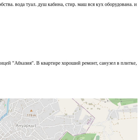
бства. вода туал. душ кабина, стир. маш вся кух оборудована. и
ницей "Абхазия". В квартире хороший ремонт, санузел в плитке,